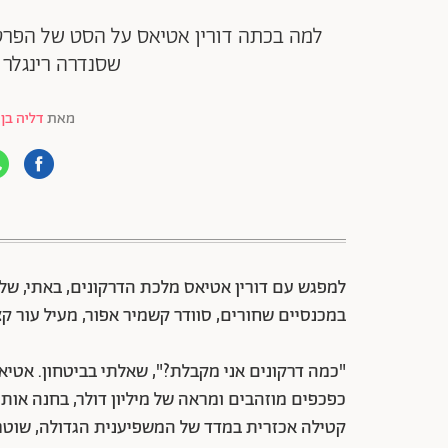
למה בכתה דורין אטיאס על הסט של הפרס
שסנדרה רינגלר 
מאת
דליה בן 
88 שיתופים | 132 צפיות
למפגש עם דורין אטיאס מלכת הדרקונים, באתי, שלא
במכנסיים שחורים, סוודר קשמיר אפור, מעיל עור קצר משובח וצעיף של
"כמה דרקונים אני מקבלת?", שאלתי בביטחון. אטי
קטילה אכזרית במדד של המשפיענית הגדולה, שוטרת