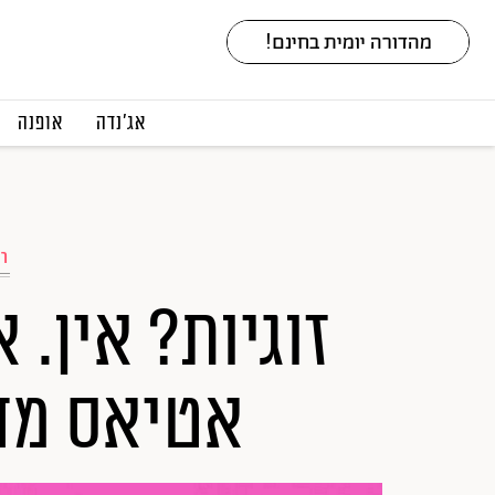
אג׳נדה
אופנה
רא
זוגיות? אין. 
אטיאס מד