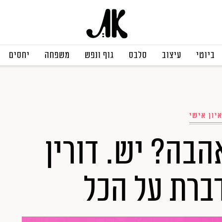
ביוטי
עיצוב
סלבס
גוף ונפש
משפחה
יחסים
יון אישי
אהבה? יש. דורין
ברת על הכל