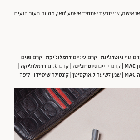
 או אישה, אני יודעת שתמיד אשמע 'וואו, מה זה העור הנעים
רם גוף
ניוטרג'ינה
| קרם עיניים
דרמלוג'יקה
| קרם פנים
ן
MAC
| קרם ידיים
ניוטרוג'ינה
| קרם פנים
דרמלוג'יקה
|
ה
MAC
| שמן לשיער
ל'אוקסיטן
| קונסילר
שיסיידו
| ליפה