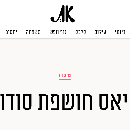
ביוטי
עיצוב
סלבס
גוף ונפש
משפחה
יחסים
טיפוח
יאס חושפת סודו