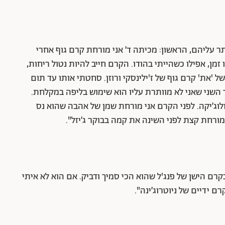
ר עליהם, הראשון: מכיתה ד׳ אני מורחת קרם גוף אחרי
זמן, אפילו כשהייתי בהודו. הקרם חייב להיות נטול ריחות,
של ניוטרוג'ינה. לא מזמן קיבלתי בקופסת ה־VIP של 'את' קרם גוף של ז'ילינסקי ורוזן. סחטתי אותו עד תום
 השני שאני לא מוותרת עליו הוא שימוש בליפה במקלחת.
וג׳יקה. לפני הקרם אני מורחת שמן של אהבה שהוא נס
ורחת קצת לפני השינה את קמה בבוקר ג׳יזל".
רם הישן של פנג'ל שהוא הכי סמיך ודביק. אם הוא לא איתי
 ידיים של ניוטרוג׳ינה".