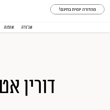
אג׳נדה
אופנה
דורין אט