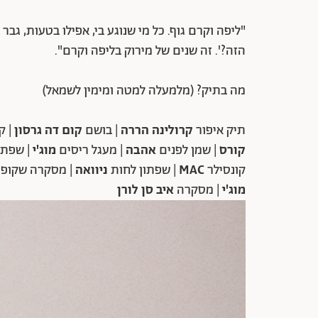
"ליפה וקרם גוף. כל מי שנוגע בי, אפילו בטעות, גבר
הזה?'. זה שנים של מירוק בליפה וקרם".
מה בתיק? (מלמעלה למטה ומימין לשמאל)
תיק איפור
קרולינה הררה
| בושם
קום דה גרסון
| ק
קורס
| שמן לפנים
אהבה
| מעגל ריסים
מוג'י
| שפתו
קונסילר
MAC
| שפתון לחות
ניוואה
| מסקרה שקופ
מוג'י
| מסקרה
איב סן לורן