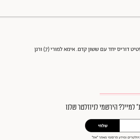
88 שיתופים | 132 צפיות
בת 41, מבקרת אופנה ובעלת המותג פטיט דוריס יחד עם ששון קדם. אימא למורי (7) ורנן
״ למייל? הירשמי לניוזלטר שלנו
שלחי
וזלטרים ומידע פרסומי מאתר ״את״