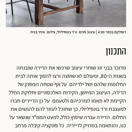
דופלקס בכפר סבא | עיצוב פנים: ורד בונפיליולי, צילום: איתי בנית
התכנון
מדובר בבני זוג שוחרי עיצוב שרכשו את הדירה שנבנתה
בשנות ה-80, ומעולם לא שופצה ורצו להפוך אותה לבית
החלומות שלהם ושל ילדיהם. על אף שטחה המפנק של
הדירה, העיצוב המיושן, הקירות האלכסוניים וחלוקת החלל
הקיימת לא תאמו לצורכיהם ולטעמם. על כן הדיירים חברו
למעצבת ורד בונפיליולי, כך שתוכל לעזור להם להגשים את
החלום. הדירה עברה שיפוץ כולל, למעט הממ"ד שנשאר על
כנו, והותאמה במדויק לדייריה. כל פונקציה קיבלה מרחב