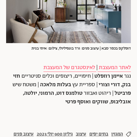
דופלקס בכפר סבא | עיצוב פנים: ורד בונפיליולי, צילום: איתי בנית
לאתר המעצבת
|
לאינסטגרם של המעצבת
נגר
איימן רוזפלט
| חיפויים, ריצופים וכלים סניטריים
חזי
בנק, דורי וצורי
| ספריית עץ
בעלות מלאכה
| משטח שיש
פרביטל
| ריהוט ואבזור
טולמנס דוט, הרמוני, יולטה,
אובליבופ, שווקים ואוסף פרטי
המגזין
בתים יפים
עיצוב
גיליון 900 יולי 2023
עיצוב פנים