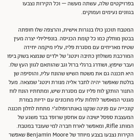
בפרויקטים שלה, עשתה מעשה – וכל הקירות נצבעו
בגוונים נעימים ועמוקים.
המטבח תוכנן כולו בנגרות אישית, והרצפה שלו חופתה
בבטון מוחלק כמו כל קומת הכניסה. בונפיליולי יצרה מעין
שטיח מאריחים עם מסגרת פליז, עליו מיקמה יחידה
המורכבת משולחן כתיבה וינטג' של ילדים שנמצא בשוק ביפו
ועבר שיפוץ, ושודרג ברגלי ברזל וגב שהותאם לגוון העץ שלו.
היא תכננה גם את משטח השיש שהונח עליו, והוסיפה שן
בולטת שאפשר יהיה לחבר אליה מנורת וינטג' שמצאה. מעל
התנור הותקן לוח פליז עם מסגרת שיש, ומתחתיו הונח לוח
מגנטי המאפשר לתלות עליו מתכונים עם ידיות בצורת
קונכייה עם פנינה שנקנו באנתרופולוג'י. מתחת לחלון תכננה
המעצבת ספסל ישיבה עם אחסון שרופד בבד משגע של
המותג Rifle, ומאפשר לארח חברה למי שעובד במטבח.
הקירות נצבעו בצבע מיוחד של Benjamin Moore שאפשר