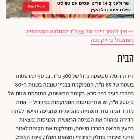
ישר ולעניין: 14 פריטי פסים עם טוויסט
Read More
שילכו איתכן כל הקיץ
>> איך להפוך דירה של 55 מ"ר לממלכה משפחתית
מעוצבת? בדיוק ככה
הבית
דירת דופלקס בשטח גדול של 300 מ"ר, בנוסף למרפסות
בשטח של 85 מ"ר, הממוקמת בבניין שנבנה בשנות ה-80
במרכז העיר כפר סבא. בקומה הראשונה, התופסת שטח של
כ-200 מ"ר, יש שתי כניסות הממוקמות במקביל – אחת
מחדר המדרגות, והשנייה מהמעלית שמגיעה היישר לפתח
הדירה ומהווה את הכניסה הראשית. הכניסות נמצאות
במעין מבואה במרכז השטח, ומחלקות את הקומה לאזור
פרטי וציבורי. בחלק הציבורי נמצאים הסלון, פינת האוכל,