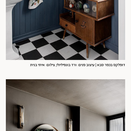
דופלקס בכפר סבא | עיצוב פנים: ורד בונפיליולי, צילום: איתי בנית