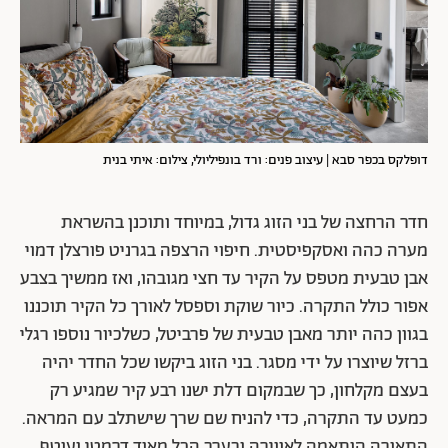
דופלקס בכפר סבא | עיצוב פנים: ורד בונפיליולי, צילום: איתי בנית
חדר הרחצה של בני הזוג גדול, במיוחד ותוכנן בהשראת
מערה כהה ואסקפיסטית. חיפוי הרצפה בגרניט פורצלן דמוי
אבן טבעית מטפס על הקיר עד חצי מגובהו, ואז ממשיך בצבע
אפור כולל התקרה. כיור שוקת וספסל לאורך כל הקיר תוכננו
בגוון כהה יותר מאבן טבעית של פרביטל, כשלכיור נוספו רגלי
ברזל שיוצרו על ידי מסגר. בני הזוג ביקשו שכל החדר יהיה
בעצם מקלחון, כך שבמקום דלת ישנו רבע קיר שמגיע רק
כמעט עד התקרה, כדי להניח שם שרך שישתלב עם המראה.
התאורה הותאמה לאווירה ובערב הכל מאוד דרמטי ועוטף.