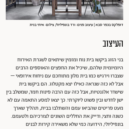
דופלקס בכפר סבא | עיצוב פנים: ורד בונפיליולי, צילום: איתי בנית
העיצוב
בני הזוג ביקשו בית נוח ומזמין שיתאים לשגרת האירוח
היומיומית שלהם, שיכיל את החפצים והאוספים הרבים
שצברו וירגיש כמו בית מלון מתוחכם עם ניחוח אירופאי –
אבל לא כזה שנראה כאילו יצא מקטלוג. הם ביקשו בית
שישדר אלגנטיות, אבל כזה עם הרבה פינות חמד, שמשלב בין
ישן לחדש ובין פשוט ליוקרתי. כך יצאו למסע התאמה עם לא
מעט פריטים שהביאו עמם והשתלבו בבית, תהליך שארך
כשנה וחצי, ודייק את החללים השונים לצורכיהם ולטעמם.
בונפיליולי, הידועה כמי שלא משאירה קירות לבנים