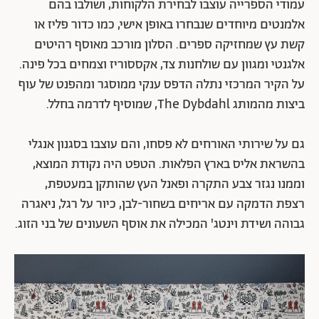
עמודי הספרייה עוצבו לבחירת הלקוחות, ושולבו בהם
אלמנטים מיוחדים שנבחרו באופן אישי, כמו כדור פליז או
קשת עץ שמחזיקה ספרים. הסלון מורכב מאוסף רהיטים
אלגנטי ומגוון עם שולחנות צד, אקססוריז וצמחים בכל פינה.
על הקיר המרכזי נתלה הדפס ענקי ממוסגר ומהפנט של עוף
ביצות מהמותג The Dybdahl, שמוסיף לדרמה בחלל.
גם על שירותי האורחים לא פסחו, והם עוצבו בסגנון אנגלי
בהשראת אליס בארץ הפלאות. הטפט היה נקודת המוצא,
וממנו נגזר צבע התקרה ופאנל העץ שהותקן במעטפת,
רצפת הדמקה עם אריחים בשחור-לבן, כיור על רגל, ניאגרה
גבוהה ושידת וינטג' המכילה את אוסף השעונים של בני הזוג.