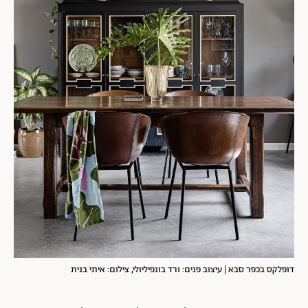
דופלקס בכפר סבא | עיצוב פנים: ורד בונפיליולי, צילום: איתי בנית