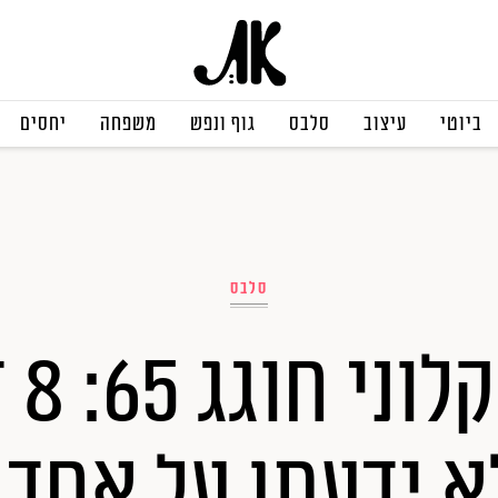
ביוטי
עיצוב
סלבס
גוף ונפש
משפחה
יחסים
סלבס
ג'ור
א ידעתן על אחד 