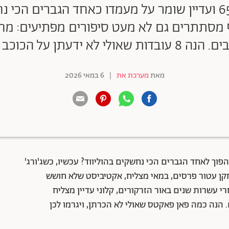
מזל טוב לג'ורג' קלוני, שחוגג 65 ועדיין שומר על מעמדו כאחד 
 מסתתרים גם לא מעט סיפורים מפתיעים: מח
נו עדיין קצת מאוהבות בו
מאת
מערכת את
|
6 במאי 2026
88 שיתופים | 132 צפיות
פוך לאחד הגברים הכי נחשקים בהוליווד? עכשיו, כשג'ורג'
ל: הוא שחקן עטור פרסים, במאי מצליח, אקטיביסט שלא חושש
 עשרות שנים באור הזרקורים, קלוני עדיין מצליח
הנה כמה פאן פאקטס שאולי לא הכרתן, ויגרמו לכן