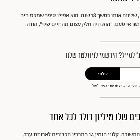
כן, קראתן נכון. לקלוני היה חזיר וייטנאמי בשם מקס, שליווה אותו במשך 18 שנה. הוא אפילו סיפר שמקס היה
שו אי פעם. "הוא היה חלק עצום מהחיים שלי", הודה.
״ למייל? הירשמי לניוזלטר שלנו
שלחי
וזלטרים ומידע פרסומי מאתר ״את״
אם תהיתן איך נראית נדיבות ברמה הוליוודית, הנה התשובה. קלוני הזמין 14 מחבריו הקרובים לארוחת ערב,