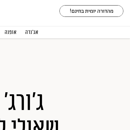
אג׳נדה
אופנה
שאולי ל