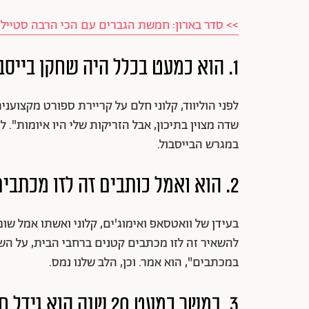
>> סדר בארון: חמשת הגברים עם הכי הרבה סטייל 
1. הוא כמעט בכלל היה שחקן בייסבול
לפני הוליווד, קלוני חלם על קריירת ספורט מקצוענית
שדה מצוין בתיכון, אבל הזריקות שלי היו איומות".
במגרש הבייסבול.
2. הוא ואמל כותבים זה לזו מכתבים כל יום
בעידן של וואטסאפ ואימוג'ים, קלוני ואשתו
אמל
שומר
להשאיר זה לזו מכתבים קטנים ברחבי הבית, על השו
במכתבים", הוא אמר. וכן, הלב שלנו נמס.
3. במשך כמעט 20 שנה הוא גידל חזיר מחמד