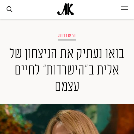
אג׳נדה
הישרדות
אופנה
בואו נעתיק את הניצחון של
אלית ב"הישרדות" לחיים
ביוטי
עצמם
סלבס
ערוצים נוספים
המגזין