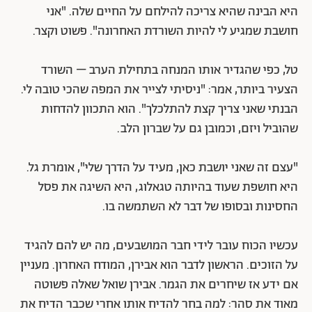
היא הבינה שהיא צריכה להילחם על החיים שלה. "אני
חושבת שמגיע לי להיות השורדת האחרונה". פשוט וקצר.
טל, כפי שהגדיר אותו המנחה בתחילת הערב – השורד
הצעיר ביותר, אמר: "ניסיתי לצייר את המפה שהכי טובה לי.
הבנתי שאני צריך קצת להתלכלך". הוא התכוון להדחות
שהוביל ויזם, וכמובן גם על שברון הלב.
"עצם זה שאני יושבת כאן, מעיד על הדרך שלי", אומרת גל.
היא חושפת שעוד בהיותה טגאלוג, היא השיגה את פסל
החסינות ובסופו של דבר לא השתמשה בו.
עכשיו הכוח עובר לידי חבר המושבעים, מה יש להם להגיד
על הזוכים. הראשון לדבר הוא אבירן, המודח האחרון. מעניין
אם ידע אז שיחרים את הגמר. אבירן שואל שאלה פשוטה
מאוד את סהר: למה בחר להדיח אותו אחרי שכבר הדיח את