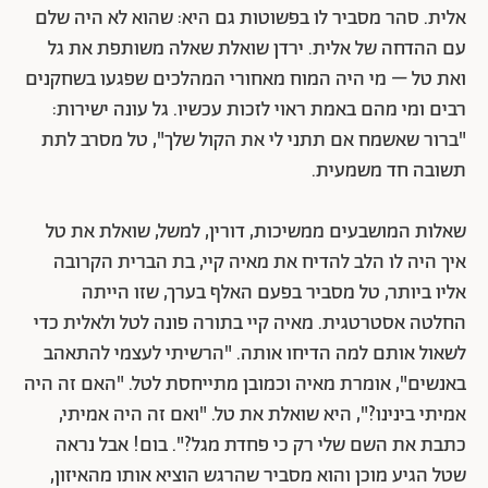
אלית. סהר מסביר לו בפשוטות גם היא: שהוא לא היה שלם
עם ההדחה של אלית. ירדן שואלת שאלה משותפת את גל
ואת טל – מי היה המוח מאחורי המהלכים שפגעו בשחקנים
רבים ומי מהם באמת ראוי לזכות עכשיו. גל עונה ישירות:
"ברור שאשמח אם תתני לי את הקול שלך", טל מסרב לתת
תשובה חד משמעית.
שאלות המושבעים ממשיכות, דורין, למשל, שואלת את טל
איך היה לו הלב להדיח את מאיה קיי, בת הברית הקרובה
אליו ביותר, טל מסביר בפעם האלף בערך, שזו הייתה
החלטה אסטרטגית. מאיה קיי בתורה פונה לטל ולאלית כדי
לשאול אותם למה הדיחו אותה. "הרשיתי לעצמי להתאהב
באנשים", אומרת מאיה וכמובן מתייחסת לטל. "האם זה היה
אמיתי בינינו?", היא שואלת את טל. "ואם זה היה אמיתי,
כתבת את השם שלי רק כי פחדת מגל?". בום! אבל נראה
שטל הגיע מוכן והוא מסביר שהרגש הוציא אותו מהאיזון,