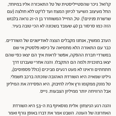
קז'ואל. ניכר שהסטייליסטית של טל התאכזרה אליו במיוחד,
החל מעיצוב השיער לכיוון המצח ועד לז'קט ללא חולצה (עם
שרשרת פנינים!). טל, החייל המשוחרר בן ה-21 נראה בלבוש
הזה כמו סרסור בן 40 שעובד בשכונה לא הכי טובה בעיר.
הערב ממשיך, אנחנו מקבלים הצצה לאודישנים של השורדים.
כבר עם התאורה הלא מחמיאה על כיסא פלסטיק אי שם
במשרדי חברת ההפקה, אפשר לראות איך הם יצאו כפי שהם
יצאו בתוכנית ולמה הם התקבלו. והנה אחרי שעברנו דרך
חתחתים וראינו לא מעט רגעים מביכים (כולל פספוסים),
גילינו שמאיה היא השורדת האהובה שזכתה ברכב חשמלי.
טל מזנק ממקומו ורץ אליה לחיבוק. היא הפסידה את המיליון
אבל הרוויחה יותר ממיליון הצבעות. נייס.
והנה רגע הניצחון: אלית מוסאיוף בת ה-53 היא השורדת
האחרונה של העונה. השבט אמר את דברו באופן גורף ואמר