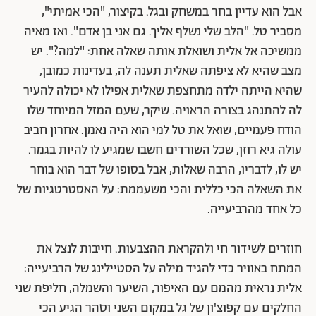
אבל הוא עדיין בחר במשחק ובגל. בקיצור, "הכי אמיתי",
מסביר טל. "הלב שלי נשלף אליך. גם אני בן אדם". ואז מאיה
ממשיכה אל אלית ושואלת אותה שאלה אחת: "למה?". יש
מצב שהיא לא ציפתה שאלית תענה לה, בעדינות כמובן,
שהיא הייתה ילדה מתחצפת שאלית אפילו לא יכולה להעיר
לה להתנהג בצורה הראויה. שיקר, שעם המזל המיוחד שלו
הודח פעמיים, שואל את טל למי הוא היה נאמן. אחרון חביב
עולה גיא רוזן, שכל השורדים חשבו שמגיע לו להיות בגמר.
יש לו, לדבריו, הרבה שאלות, אבל בסופו של דבר הוא בוחר
את השאלה הכי כללית והכי משעממת: על האסטרטגיות של
כל אחד מהרביעייה.
חוזרים לשידור חי ולהקראת ההצבעות. חייבות לנצל את
המתח באוויר כדי להגיד מילה על הסטיילינג של הרביעייה:
אלית נראית מהמם עם האיפור, השיער והשמלה, חליפת שני
החלקים עם קפוצ'ון של גל במקום השני וסהר הגיע הכי