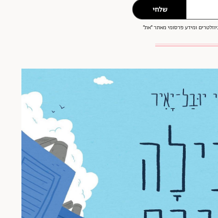
שלחי
וזלטרים ומידע פרסומי מאתר ״את״