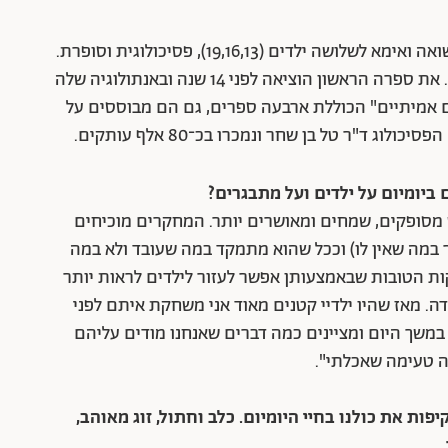
זהו ספר הילדים השמיני שמוציאה יובל־יאיר (50) נשואה ואימא לשלושה ילדים (19,16,13), פסיכולוגית וסופרת.
כמטפלת מתמקדת יובל־יאיר בפסיכולוגיה החיובית. את ספרה הראשון הוציאה לפני 14 שנה ובאנתולוגיה שלה
 אמיתיים" הכוללת ארבעה ספרים, גם הם מבוססים על
ג ד"ר טל בן שחר ונמכרו בכ־80 אלף עותקים.
 ביומיום על ילדים ועל מתבגרים?
ש מסופקים, שמחים ומאושרים יותר. המחקרים מוכיחים
במה שאין לו) וככל שהוא מתמקד במה שעובד ולא במה
ת הטובות שבאמצעותן אפשר לעזור לילדים לראות יותר
. מאז שהיו ילדיי קטנים מאוד אני משחקת איתם לפני
במשך היום ומציינים כמה דברים שאנחנו מודים עליהם
ה טעימה שאכלתי".
ת את כולנו בחיי היומיום. כלב וחתול, זוג מאוהב,