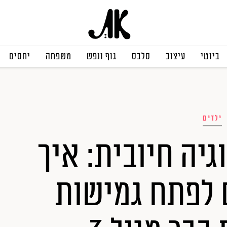
ביוטי
עיצוב
סלבס
גוף ונפש
משפחה
יחסים
ילדים
גיה חיובית: איך
ם לפתח גמישות