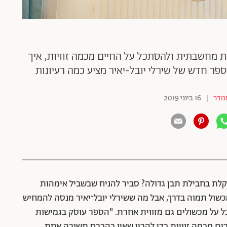
 מחשבתית ולהסתכל על החיים מכמה זוויות, איך
פר חדש של שירלי יובל-יאיר מציע כמה רעיונות
מדר
|
16 ביוני 2019
קלת בחבילת תבן גדולה? סביר להניח שבשביל אימהות
שול תמוה בדרך, אבל מה ששירלי יובל־יאיר מנסה להמחיש
על מכשולים גם מזווית אחרת. "הספר עוסק בגמישות
ם מכמה זוויות כדי להבין שאין בהכרח תשובה אחת