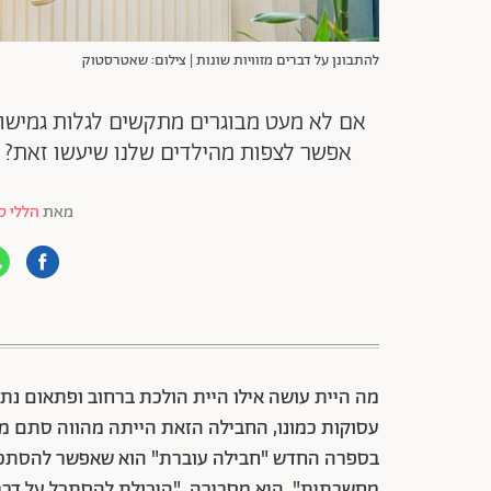
להתבונן על דברים מזוויות שונות | צילום: שאטרסטוק
אם לא מעט מבוגרים מתקשים לגלות גמישות
אפשר לצפות מהילדים שלנו שיעשו זאת? ס
מאת
הללי ס
88 שיתופים | 132 צפיות
מה היית עושה אילו היית הולכת ברחוב ופתאום נת
עסוקות כמונו, החבילה הזאת הייתה מהווה סתם מכ
בספרה החדש "חבילה עוברת" הוא שאפשר להסתכל 
מחשבתית", היא מסבירה, "היכולת להסתכל על דברי