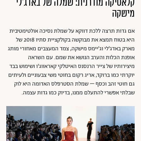
קלאסיקה מודרנית: שמלה של באדג'לי
מישקה
אם גדות תרצה ללכת דווקא על שמלת נסיכה אולטימטיבית
היא בטוח תמצא את מבוקשה בקולקציית סתיו 2018 של
מארק באדג'לי וג'יימס מישקה, צמד המעצבים מאחורי מותג
אופנת הכלות והערב הנושא את שמם. עם השראה
מיצירותיו של צייר הרנסנס האיטלקי קאראווג'ו ושימוש בבד
יוקרתי כמו ברוקד, אריג רקום בחוטי משי צבעוניים ולעיתים
גם חוטי זהב וכסף – שמלת הסטרפלס האדומה היא לוק
שבלתי אפשרי להתעלם ממנו, בדיוק כמו גדות עצמה.