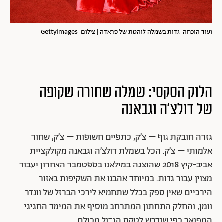
ועוד הוכחה: גדות בשמלה לוהטת של פראדה | צילום: Gettyimages
הלוק הסקסי: שמלה שחורה שקופה
של דולצ'ה וגבאנה
גזרה
חובקת גוף – צ׳ק, כתפיים חשופות – צ׳ק, שחור
אלמותי – צ׳ק. הכל בשמלת דולצ׳ה וגבאנה מקולקציית
אביב-קיץ 2018 שהוצגה במילאנו בספטמבר האחרון יעבוד
מצוין עבור גדות. במיוחד אהבנו את השקיפות באזור
הירכיים שאין ספק בכלל שתחמיא לירכי הברזל של וונדר
וומן, והחלק התחתון המתרחב מוסיף את המימד החגיגי
המפואר כפי שנדרש לטקס הגדול מכולם.