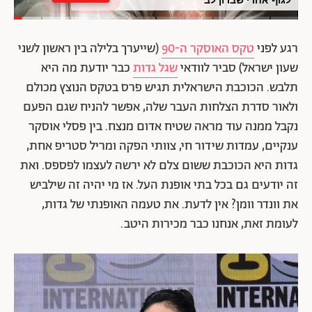
רגע לפני
טקס האוסקר ה-90
(שייערך בלילה בין ראשון לשני
שעון ישראל) סביר לוודאי
שגל גדות
כבר יודעת מה היא
תלבש. הכוכבת הישראלית תגיש פרס בטקס הנוצץ מכולם
ולאור סדרת הצלחות העבר שלה, אפשר להניח שגם הפעם
נקבל ממנה עוד מראה שטיח אדום מנצח. בין פסלי אוסקר
ענקיים, עמדות שידור חי, צוותי הפקה ומריל סטריפ אחת,
גדות היא הכוכבת ששום צלם לא ירשה לעצמו לפספס. ואת
זה יודעים גם בכל בתי אופנת העל. אז מי יהיה זה שילביש
את וונדר וומן? אין לדעת. את טעמה האופנתי של גדות,
לעומת זאת, אנחנו כבר מכירות היטב.