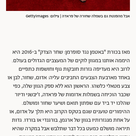
אבל מהפנטת גם בשמלה שחורה של פראדה | צילום: Gettyimages
מאז בכורת "באטמן נגד סופרמן: שחר הצדק" ב-2016 היא
היממה אותנו במגוון לוקים של המעצבים הגדולים בעולם.
לרוב היא מעדיפה גזרות חובקות גוף וחושפות כתפיים
באחד מארבעת הצבעים החביבים עליה: אדום, שחור, לבן או
צבע מטאלי כלשהו. הראשון הוא ללא ספק הגוון שלה, כפי
שכבר הוכיחה בשמלות אדומות של פראדה, ז'יבשני ודיור
שהלכו יד ביד עם שפתון תואם ושיער שחור ומושלם.
ההימורים טוענים שגם בטקס הקרוב היא תלך על אדום, או
על אחת מנגזרותיו בגוון של ארגמן, בורגנדי או בורדו. גדות
תיראה מושלם כמעט בכל דבר שתלבש אבל במקרה שהיא