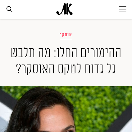
אג׳נדה
אוסקר
אופנה
ההימורים החלו: מה תלבש
גל גדות לטקס האוסקר?
ביוטי
סלבס
ערוצים נוספים
המגזין