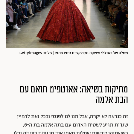
שמלה של באדג׳לי מישקה מקולקציית סתיו 2018 | צילום: Gettyimages
מתיקות בשיאה: אאוטפיט תואם עם
הבת אלמה
זה
כנראה לא יקרה, אבל תנו לנו לפנטז ובכל זאת לדמיין
שגדות תגיע לשטיח האדום עם בתה אלמה בת ה-6,
כששתיהן לובשות שמלות מאמי אנד מי נוסח ביונסה ובלו