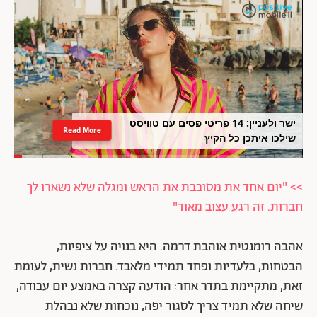
ישר ולעניין: 14 פריטי פסים עם טוויסט
Read More
שילכו איתכן כל הקיץ
>> "יום אחד את מסובבת את הראש ומגלה שלא נשארו לך
חברות. זה רגע עצוב מאוד"
אהבה רומנטית אוהבת דרמה. היא בנויה על ציפיות,
הבטחות, בלעדיות ופחד תמידי מלאבד. חברות נשית, לעומת
זאת, מתקיימת בתדר אחר: הודעה קצרה באמצע יום עבודה,
שיחה שלא תמיד צריך לסגור יפה, נוכחות שלא נבהלת