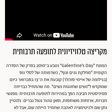
מקריצה טלוויזיונית לתופעה תרבותית
המונח "Galentine’s Day" נטבע ב־2010 בפרק של הסדרה
הקומית "מחלקת גנים ונוף", כשדמותה של לסלי נופ
(בגילומה של איימי פוהלר) קובעת את ה־13 בפברואר כיום
שמוקדש ל"נשים שחוגגות נשים". מה שהתחיל כבדיחה
פמיניסטית חביבה הפך במהירות לתופעה תרבותית: מפגשי
חברות, ארוחות משותפות, ופאן טהור נטול גברים. גלנטיין
נתן שם ולגיטימציה לאהבה שתמיד הייתה שם, אבל לא