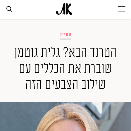
אג׳נדה
סטייל
אופנה
הטרנד הבא? גלית גוטמן
שוברת את הכללים עם
ביוטי
שילוב הצבעים הזה
סלבס
ערוצים נוספים
המגזין