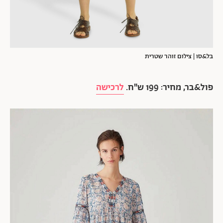
בל&סו | צילום זוהר שטרית
פול&בר, מחיר: 199 ש"ח.
לרכישה