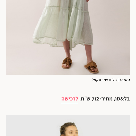
סאקס | צילום שי יחזקאל
בל&סו, מחיר: 712 ש"ח.
לרכישה