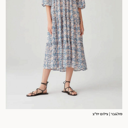
פול&בר | צילום יח"צ