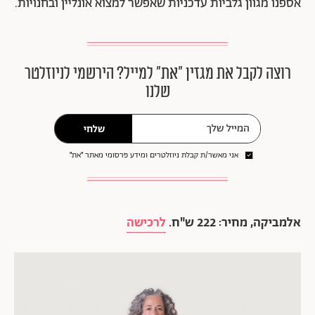
אספנו מגוון גלביות עדכניות שאפשר למצוא אונליין ובחנויות.
רוצה לקבל את מגזין ״את״ למייל? הירשמי לניוזלטר
שלנו
שלחי
אני מאשר/ת קבלת ניוזלטרים ומידע פרסומי מאתר ״את״
אלמביקה, מחיר: 222 ש"ח.
לרכישה