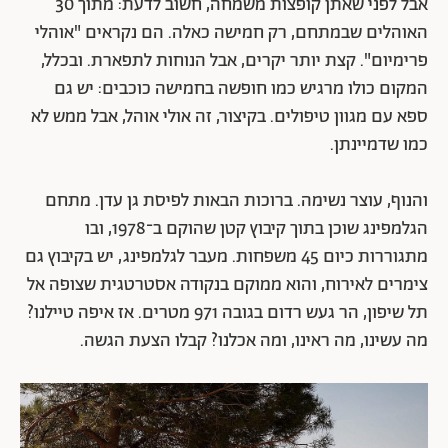
אבל לפני שאתן קופצות משמחה, חשוב לדעת: מתוך 30
האוהלים שבמתחם, רק חמישה כאלה. הם נקראים "אוהלי
פרימיום". קצת יותר יקרים, אבל הנוחות לתפארת. ובכלל,
המקום כולו מרגיש כמו חופשה בחמישה כוכבים: יש גם
ספא עם מגוון טיפולים. בקיצור, זה אולי אוהל, אבל ממש לא
כמו שדמיינתן.
והנוף, עוצר נשימה. ברוכות הבאות לפיסת גן עדן. מתחם
הגלמפינג שוכן בתוך קיבוץ קטן שהוקם ב־1978, ובו
מתגוררות כיום 45 משפחות. מעבר לגלמפינג, יש בקיבוץ גם
צימרים לאירוח, והוא ממוקם בנקודה אסטרטגית שצופה אל
תל שיפון, הר געש רדום בגובה 971 מטרים. אז איפה טיילנו?
מה עשינו, מה ראינו, ומה אכלנו? קבלו הצעת הגשה.