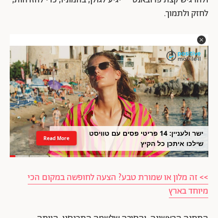
ולהרגיש קצת פרובאנס – יגיע לגולן, בהמוניו, כדי להזדהות,
לחזק ולתמוך.
ישר ולעניין: 14 פריטי פסים עם טוויסט
Read More
שילכו איתכן כל הקיץ
>> זה מלון או שמורת טבע? הצעה לחופשה במקום הכי
מיוחד בארץ