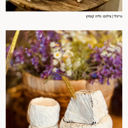
גרינלי | צילום: נליה קומיץ