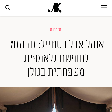
אג׳נדה
תיירות
אופנה
אוהל אבל בסטייל: זה הזמן
לחופשת גלאמפינג
ביוטי
משפחתית בגולן
סלבס
ערוצים נוספים
המגזין