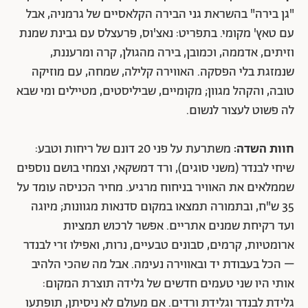
"גן בירה" בהשראת גני הבירה הקלאסיים של גרמניה, אבל
עם טאץ' מקומי. בתפריט: נאצ'וס, פרעצלס עם גבינת שמנת
וזיתים, אדממה, וכמובן, בירה מהגולן, קרה ומרעננת,
שנמזגת בלי הפסקה. האווירה קלילה, שמחה, עם מוזיקה
טובה, והקהל מגוון; מקומיים, שביליסטים, מטיילים ומי שבא
לה פשוט לעצור לנשום.
חוות השדה:
משתרעת על פני 20 דונם של ריחות וטבע:
שיחי לבנדר (משני סוגים), ורד דמשקאי, וצמחי בושם נוספים
שממלאים את האוויר בניחוח מרגיע. מחיר הכניסה עומד על
35 ש"ח, ובתמורה תמצאו במקום סדנאות מגוונות; מיוגה
ועד רקיחת שמנים אתריים. אפשר לרכוש תמציות
ארומטיות, קרמים, סבונים טבעיים, נרות, ואפילו זרי לבנדר
– הכל בעבודת יד ובאווירה נעימה. אבל מה שהכי הלהיב
אותי היו שני טעמים חדשים של גלידה תוצרת המקום:
גלידת לבנדר וגלידת ורדים. אם מעולם לא ניסיתן, תופתעו