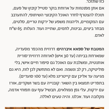
כזו שתזכר.
אם אתן מפנטזות על ארוחת בוקר סטייל קיבוץ של פעם,
תוכלו להצטרף לחדר האוכל הקיבוצי השיתופי, להתערבב
עם המקומיים, וליהנות משפע של ירקות טריים, סלטים,
מבחר ביצים, גבינות, לחמים, שתייה ועוד. העלות: 65 ש"ח
לאדם.
המטבח של ספאא איברהים:
דרוזית מהכפר מסעדיה,
שמארחת בביתה (עד 30 איש) לארוחה דרוזית־סורית
אותנטית, ומשלבת עם האוכל גם סיפור חיים אישי, בלי
פוליטיקה, רק לב ונשמה. ואם לא מתחשק לכן לזוז, היא גם
מגיעה עד אליכן עם קייטרינג מלא (עד 100 סועדים).
בתפריט תמצאו בין השאר: קובנייה עם בשר ושקדים, אורז
עם ירקות, עלי גפן ממולאים, תבשיל עוף עם תפוחי אדמה,
מקלובה ועוד. אכלנו. והיה טעים לאללה.