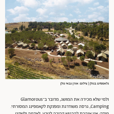
גלאמפינג בגולן | צילום: אורן גבאי גולן
ולמי שלא מכירה את המושג, מדובר ב־Glamorous
Camping, גרסה משודרגת ומפנקת לקאמפינג המסורתי.
מודה: אני אוהבת להרגיש קרובה לטבע, לאדמה ולשקט