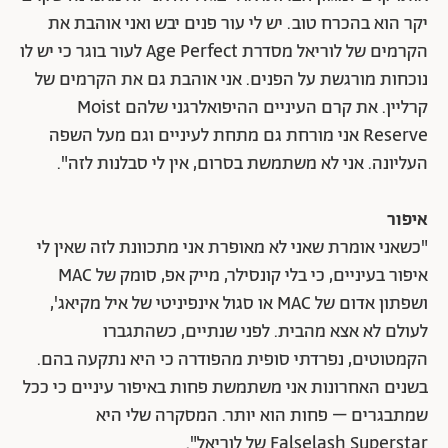
יקר הוא בהכרח טוב. יש לי עור פנים יבש ואני אוהבת את
הקרמים של לוריאל מסדרת Age Perfect לעור בוגר כי יש לו
נוכחות מורגשת על הפנים. אני אוהבת גם את הקרמים של
קרליין. את קרם העיניים ההיפואלרגני שלהם Moist
Reserve אני מורחת גם מתחת לעיניים וגם מעל השפה
העליונה. אני לא משתמשת בסרום, אין לי סבלנות לזה".
איפור
"כשאני אומרת שאני לא מאופרת אני מתכוונת לזה שאין לי
איפור בעיניים, כי בלי קונסילר, מייק אפ, סומק של MAC
ושפתון אדום של MAC או סגול אינפיניטי של איל מקיאג',
לעולם לא אצא מהבית. לפני שנתיים, כשהתגברו
הקמטוטים, נפרדתי סופית מהפודרה כי היא נתקעה בהם.
בשנים האחרונות אני משתמשת פחות באיפור עיניים כי ככל
שמתבגרים – פחות הוא יותר. המסקרה שלי היא
Falselash Superstar של לוריאל".