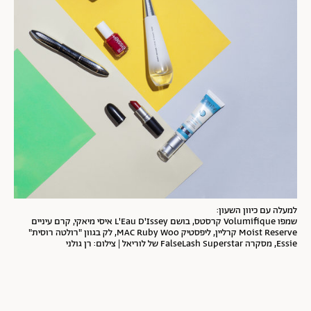
למעלה עם כיוון השעון:
שמפו Volumifique קרסטס, בושם L'Eau D'Issey איסי מיאקי, קרם עיניים
Moist Reserve קרליין, ליפסטיק MAC Ruby Woo, לק בגוון "רולטה רוסית"
Essie, מסקרה FalseLash Superstar של לוריאל | צילום: רן גולני