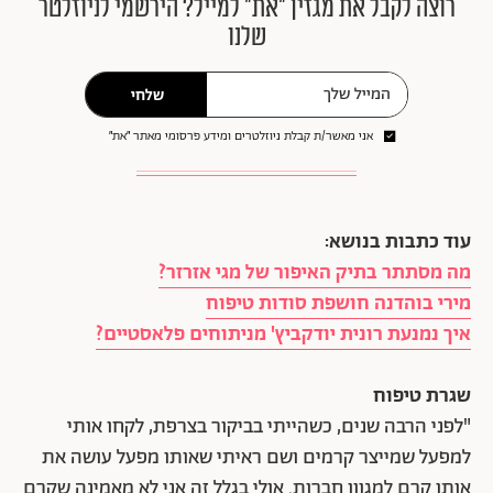
רוצה לקבל את מגזין ״את״ למייל? הירשמי לניוזלטר
שלנו
שלחי
אני מאשר/ת קבלת ניוזלטרים ומידע פרסומי מאתר ״את״
עוד כתבות בנושא:
מה מסתתר בתיק האיפור של מגי אזרזר?
מירי בוהדנה חושפת סודות טיפוח
איך נמנעת רונית יודקביץ' מניתוחים פלאסטיים?
שגרת טיפוח
"לפני הרבה שנים, כשהייתי בביקור בצרפת, לקחו אותי
למפעל שמייצר קרמים ושם ראיתי שאותו מפעל עושה את
אותו קרם למגוון חברות. אולי בגלל זה אני לא מאמינה שקרם