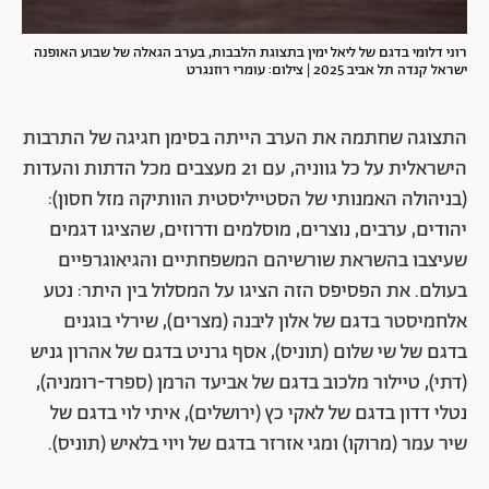
רוני דלומי בדגם של ליאל ימין בתצוגת הלבבות, בערב הגאלה של שבוע האופנה
ישראל קנדה תל אביב 2025 | צילום: עומרי רוזנגרט
התצוגה שחתמה את הערב הייתה בסימן חגיגה של התרבות
הישראלית על כל גווניה, עם 21 מעצבים מכל הדתות והעדות
(בניהולה האמנותי של הסטייליסטית הוותיקה מזל חסון):
יהודים, ערבים, נוצרים, מוסלמים ודרוזים, שהציגו דגמים
שעיצבו בהשראת שורשיהם המשפחתיים והגיאוגרפיים
בעולם. את הפסיפס הזה הציגו על המסלול בין היתר: נטע
אלחמיסטר בדגם של אלון ליבנה (מצרים), שירלי בוגנים
בדגם של שי שלום (תוניס), אסף גרניט בדגם של אהרון גניש
(דתי), טיילור מלכוב בדגם של אביעד הרמן (ספרד-רומניה),
נטלי דדון בדגם של לאקי כץ (ירושלים), איתי לוי בדגם של
שיר עמר (מרוקו) ומגי אזרזר בדגם של ויוי בלאיש (תוניס).