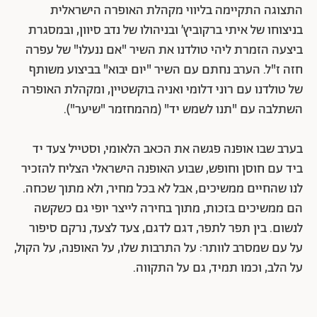
התצוגה התקיימה בליווי מקהלת האופרה הישראלית
בניצוחו של איתי ברקוביץ׳ ובניהולו של נדב סיוון, ובמסגרת
ביצעה הזמרת ליהי טולדנו את השיר "אם ננעלו" של עפרה
חזה ז"ל. הערב נחתם עם השיר "יום יבוא" בביצוע משותף
של טולדנו עם רוני דלומי ואניה בוקשטיין, ומקהלת האופרה
השתלבה עם "תנו לשמש יד" (מהמחזמר "שיער").
בערב שבו אופנה פגשה את הכאב הלאומי, וסטייל צעד יד
ביד עם חוסן וחופש, שבוע האופנה הישראלי הצליח להזכיר
לנו שהחיים ממשיכים, אבל לא בכל מחיר, ולא מתוך שכחה.
הם ממשיכים בזכות, מתוך בחירה לייצר יופי גם כשקשה
לנשום. בין תפר לתפר, דגם לדגם, צעד לצעד, נרקם סיפור
על עם שמסרב לוותר: על התרבות שלו, על האופנה, על הקול,
על הלב, וכמו תמיד, גם על התקווה.