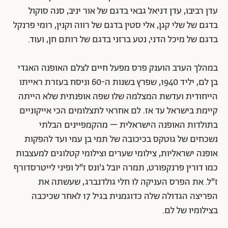
עדן רביבו, עדן דניאל גבאי בדגם של אור יניב, סנה סוקול
בדגם של שלי קגן, אלי סטין בדגם של רווה וקנין, רומי פרנקל
בדגם של מיכל הדני, נטע ברזני בדגם של רותם חן, ועוד.
במהלך הערב הוענק פרס מפעל חיים לצלם האופנה האגדי
בן לם, יליד 1940, שפרץ בשנות ה-60 וניסח בעזרת ראייתו
הייחודית ועדשת המצלמה שלו שפה אופנתית שלא הייתה
קיימת בישראל עד אז. לם אחראי לתצלומים הכי אייקוניים
בתולדות האופנה הישראלית – מהקמפיינים הבלתי
נשכחים של גוטקס בכיכובה של תמי בן עמי ועד להפקות
אופנה ישראליות, צילומי שערים וצילומי קטלוגים למעצבות
כמו דורין פרנקפורט, תמרה יובל ג'ונס ז"ל ופיני לייטרסדורף
ז"ל. את הפרס העניקה לו חלי גולדנברג, שעשתה את
הפריצה הגדולה שלה כדוגמנית בגיל 17 לאחר שכיכבה
בצילומיו של לם.