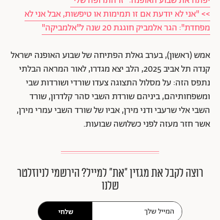
יפתח את שבוע האופנה: "זו התרופה שלי"
>> "אני לא יודעת אם זו תמימות או טיפשות, אבל אני לא
מפחדת": הגר אלמביק חוגגת 20 שנה ל"אלמביקה"
אמש (ראשון), בערב גאלת הפתיחה של שבוע האופנה ישראל
קנדה תל אביב 2025, הלב יצא מגדרו, לאור המראה הבלתי
נתפס הזה: על מסלול התצוגה צעדו שורדי ושורדות שבי
ומשפחותיהם, ביניהם שורדת השבי סהר קלדרון, שורד
השבי אלי שרעבי ודני מירן, אביו של שורד השבי עמרי מירן,
אשר חזר מעזה לפני כשלושה שבועות.
רוצה לקבל את מגזין ״את״ למייל? הירשמי לניוזלטר
שלנו
שלחי