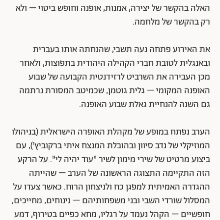
האלה בהקשר של יצירה, אמנות, אופנה וחופש ביטוי – ולא
רק בהקשר של מלחמה.
את האירוע פתחה נעה תשבי, שהנחתה אותו בעברית
ובאנגלית לטובת חברי הקהילה היהודית בתפוצות, ולאחר
מכן העבירה את השרביט לרזידנטית הקבועה של שבוע
האופנה המקומי – גלית גוטמן, שכמיטב המסורת נרתמה
גם השנה להנחיית גאלת שבוע האופנה.
הערב נפתח במופע של מקהלת האופרה הישראלית (בניהולו
המוזיקלי של נדב סיוון ובהובלת המנצח איתי ברקוביץ'), עם
ביצוע מרטיט של שירי מימון לשיר "עוד יהיה לי". על הרקע
הזה התקיימה התצוגה הראשונה של הערב – שהייתה
ההגדרה האמיתית למפגן כח ולניצחון הרוח. כאשר צעדו על
המסלול שורדי השבי ובני משפחותיהם – נינוחים, מחייכים,
חופשיים – הקהל נעמד על רגליו, מחא כפיים בטירוף, דמע