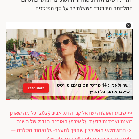
המדינה שלנו תהיה. שחרור החטופים הנותרים וסיום
המלחמה היו בגדר משאלת לב על סף הפנטזיה.
ישר ולעניין: 14 פריטי פסים עם טוויסט
Read More
שילכו איתכן כל הקיץ
>> שבוע האופנה ישראל קנדה תל אביב 2025: כל מה שאתן
רוצות וצריכות לדעת על אירוע האופנה הגדול של השנה
>> החשמלאי מאשקלון שהפך למעצב-על ואהוב הסלבס –