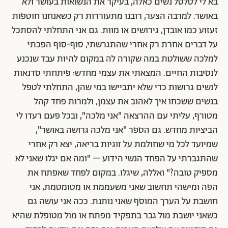
בא לי לטלטל נשים כאלה, בעיקר את הנשואות בעושר ולא
באושר. למרבה הצער, רובנו מתעוררות רק כשאנחנו חוטפות
זעזוע כמו אובדן, גירושים או מוות. גם אני התחלתי להסתכל
על דברים אחרת רק אחרי שהתגרשתי, סוף-סוף הפכתי
למלכה ששולטת במה שקורה לה במקום להיות עבד שנכנע
לנסיבות החיים. המצאתי את עצמי מחדש: פיתחתי סדנאות
לנשים גרושות כדי שלא יתביישו במי שהן, התחלתי לטפל
בנשים ששכחו איך לאהוב את עצמן, ולמרות פחד קהל
מטורף, עליתי עם ההרצאה "אני מלכה", ובכל פעם רעדו לי
הביציות מחדש. גם הספר "אני מלכה גרושה באושר",
שמיועד לכל מי שחולמת על זוגיות בריאה, יצא רק אחרי
שהתגברתי על הפחד הנשי הידוע – "ומה אם יגלו שאני לא
מספיק טובה?" ואללה, שיגלו. במקום לפחד שאפתח את
הפה ומישהי תחשוב שאני משעממת או מטומטמת, אני
חושבת על הערך המוסף שאני נותנת. ככה אני עושה גם
כשאני יושבת מול גבר בתפקיד מפתח או מול מטופלת שהיא