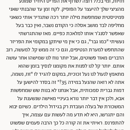
חזיות, ומי בכלל רוצה לשרוף את הפריט היחיד שמונע
מהציצי שלך להיעצר על הפופיק. לקח זמן עד שהבנתי שאני
פמיניסטית שמחפשת מילה יותר רכה שתגדיר אותי כשאני
מחליפה לבד מושב אסלה כי הקודם נשבר, ואין כבר בעל
שאפשר לסנג'ר אותו למלאכת כפיים. מאז שהתגרשתי
נעשיתי "כמו גבר", גם כי אין מי שיתקן במקומי את הפריזר
שהתחפש למערת הנטיפים, וגם כי זה ממש קל. למעשה, רוב
הדברים מאוד פשוטים, אבל יותר נוח לנו שמישהו אחר עושה
אותם. יותר קל לנו לפנות את מקומנו לנסיך בזמן שהוא
מתאמץ לנעול לנו נעל זכוכית, במקום להגיד לו "זוז, נשמה,
אתה לא רואה שהנעל במידה 35?" זה בסדר להישען על
דמות גברית סמכותית, אבל אנחנו לא בנות שש שמחפשות
אבא, ולכן אין דבר יותר נורא בעיניי מאישה שנשענת על
המשכורת של בעלה ועובדת רק בגידול הילדים. כשיום יבוא
והם יתגרשו, היא לא תדע מה לעשות עם עצמה, איך
להתפרנס. ראיתי את זה קורה כל כך הרבה פעמים שפשוט