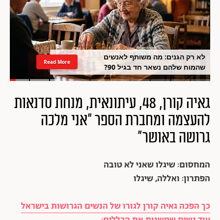
לא רק הגנים: מה משותף לאנשים
Read More
שהמוח שלהם נשאר חד בגיל 90?
גאיה קורן, 48, עיתונאית, מנחת סדנאות
להעצמה ומחברת הספר "אני מלכה
גרושה באושר"
המחסום: שיגלו שאני לא טובה
הפתרון: ואללה, שיגלו
כך הפכה גאיה קורן לגורו של הנשים הגרושות בישראל