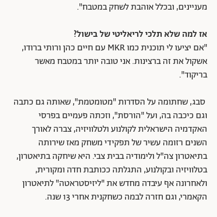
מעניינים, ובכלל אוהבת לשחק במטבח".
אז למה שלא תלכי לריאליטי של בישול?
"אם יציעו לי תוכנית כמו MKR עם חיים כהן ורותי ברודו,
אשקול את זה ברצינות. אני טובה יותר במטבח מאשר
בריקוד".
סבג, שחתומה על הסדרות "מטומטמת", שאותה גם כתבה
וגם כיכבה בה, ועל "הורסת", וזכתה פעמיים בפרסי
האקדמיה הישראלית לקולנוע ולטלוויזיה, צברה לאורך
השנים רזומה עשיר של תפקידי משחק מאז שירותה
בתיאטרון צה"ל ולימודיה בבית צבי. היא שיחקה בתיאטרון,
בטלוויזיה ובקולנוע, התגלתה ככותבת חדה ומקורית,
ולאחרונה אף עיבדה מחדש את "ליזיסטראטה" לתיאטרון
הקאמרי, וגם חזרה לבמה כשחקנית אחרי 13 שנה.