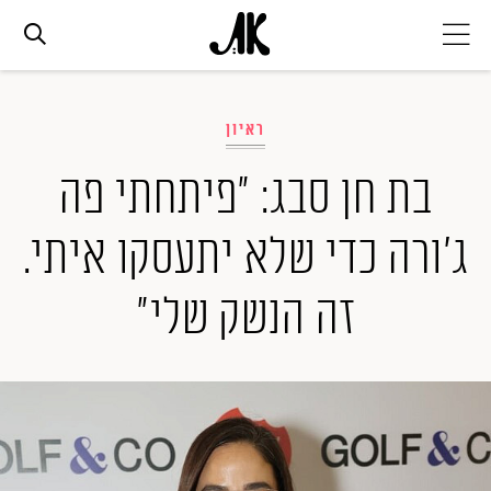
אג׳נדה
ראיון
אופנה
בת חן סבג: "פיתחתי פה
ג'ורה כדי שלא יתעסקו איתי.
ביוטי
זה הנשק שלי"
סלבס
ערוצים נוספים
המגזין