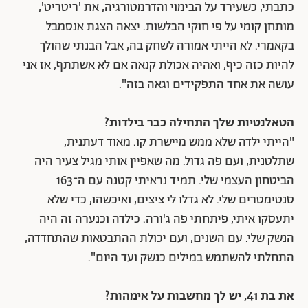
כתבתי, כשעירד על הבימוי והדרמטורגיה, את 'ריטריט',
מותחן קומי על פי חוקי הבלשות. יצאה הצגת אנסמבל
בקאמרי. לא הייתי אמורה לשחק בה, אבל הבנתי שהולך
להיות כזה כיף, ואהיה אכולת קנאה אם לא אשתתף, אז אני
עושה את אחד התפקידים וגאה בזה".
הטאלנטיות שלך התחילה כבר בילדות?
"הייתי ילדה שלא ממש מיישרת קו. מאוד דעתנית,
שתלטנית, ועם פה גדול. מה שאפיין אותי מגיל צעיר היה
הביטחון העצמי שלי. תמיד נראיתי קטנה עם ה־163
סנטימטרים שלי. לא גדלו לי ציצים, ואיכשהו, כדי שלא
יתעסקו איתי, פיתחתי פה ג'ורה. כילדה וכנערה זה היה
הנשק שלי. עם השנים, ועם יכולת ההתבטאות שהתחדדה,
התחלתי להשתמש במילים כנשק ועד היום".
את בת 41, יש לך מחשבות על אימהות?