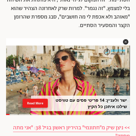
הסתיימה. "זה המקום לגילוי נאות", היא פותחת את השיחה
בלי למצמץ, "זה נגמר". למרות שרק לאחרונה הצהיר שהוא
"מאוהב ולא אכפת לי מה חושבים", סבג מספרת שהרומן
הקצר והמסעיר הסתיים.
ישר ולעניין: 14 פריטי פסים עם טוויסט
Read More
שילכו איתכן כל הקיץ
>> ניצן שיק מ"חתונמי" בהיריון ראשון בגיל 38: "אני מתה