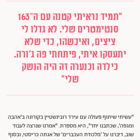
"תמיד נראיתי קטנה עם ה־163
סנטימטרים שלי. לא גדלו לי
ציצים, ואיכשהו, כדי שלא
יתעסקו איתי, פיתחתי פה ג'ורה.
כילדה וכנערה זה היה הנשק
שלי"
"עשיתי שיתוף פעולה עם עירד רובינשטיין בקורונה ב'אהבה
ומגפה', שכתבנו יחד", היא מספרת. "אמרנו שנרצה לעבוד
שוב, דיברנו על 'מלכודת העכברים' של אגתה כריסטי, ובסוף