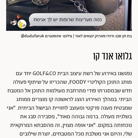
בת חן סבג ודודו פארוק יוצאים לאור | צילום: אינסטגרם dudufaruk@
גלואו אנד קו
נפגשנו באירוע של רשת עיצוב הבית GOLF&CO יחד עם
מותג התוכן הקולינרי FOODY, שהכריזו על שיתוף פעולה
חדש שבמסגרתו פודי מתרחבת מעולמות התוכן אל המטבח
הביתי. במהלך האירוע הוצג לראשונה קו מוצרים ממותג
שמבטיח מענה פרקטי ומעוצב לחוויית הבישול הביתית. "אני
בשלנית מעולה. ברמה גבוהה מאוד", מסבירה סבג את
נוכחותה במקום. "אני אופה מצוין, זה מהסבתא המרוקאית
שלי, והיום אני משלבת מכל המטבחים, יוצרת שילובים