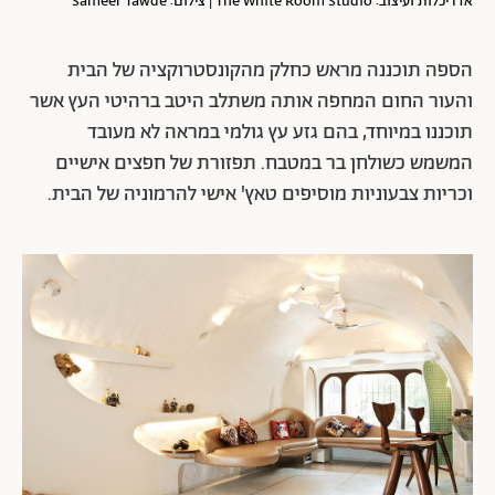
אדריכלות ועיצוב: The White Room Studio | צילום: Sameer Tawde
הספה תוכננה מראש כחלק מהקונסטרוקציה של הבית
והעור החום המחפה אותה משתלב היטב ברהיטי העץ אשר
תוכננו במיוחד, בהם גזע עץ גולמי במראה לא מעובד
המשמש כשולחן בר במטבח. תפזורת של חפצים אישיים
וכריות צבעוניות מוסיפים טאץ' אישי להרמוניה של הבית.