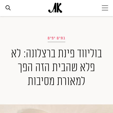
אג׳נדה
בתים יפים
אופנה
בוליווד פינת ברצלונה: לא
ביוטי
פלא שהבית הזה הפך
סלבס
למאורת מסיבות
ערוצים נוספים
המגזין