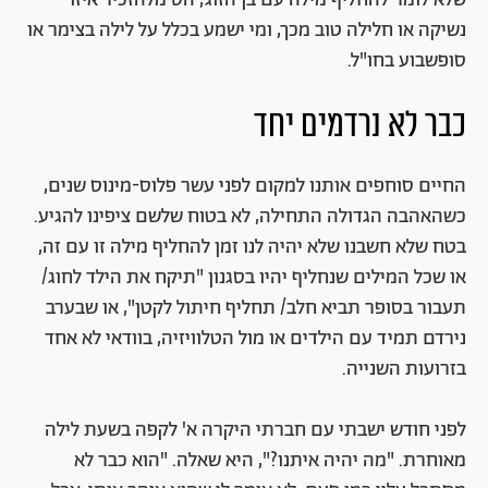
שלא לומר להחליף מילה עם בן הזוג, הס מלהזכיר איזו
נשיקה או חלילה טוב מכך, ומי ישמע בכלל על לילה בצימר או
סופשבוע בחו"ל.
כבר לא נרדמים יחד
החיים סוחפים אותנו למקום לפני עשר פלוס-מינוס שנים,
כשהאהבה הגדולה התחילה, לא בטוח שלשם ציפינו להגיע.
בטח שלא חשבנו שלא יהיה לנו זמן להחליף מילה זו עם זה,
או שכל המילים שנחליף יהיו בסגנון "תיקח את הילד לחוג/
תעבור בסופר תביא חלב/ תחליף חיתול לקטן", או שבערב
נירדם תמיד עם הילדים או מול הטלוויזיה, בוודאי לא אחד
בזרועות השנייה.
לפני חודש ישבתי עם חברתי היקרה א' לקפה בשעת לילה
מאוחרת. "מה יהיה איתנו?", היא שאלה. "הוא כבר לא