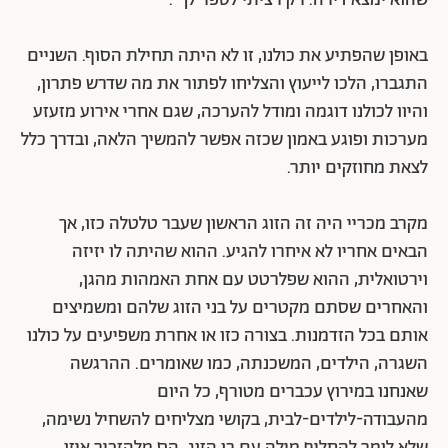
שהוא ימצא דירה. רק רציתי לספר לך".
באופן שהפתיע את כולנו, זו לא היתה תחילת הסוף. השניים
התגברו, הלכו לייעוץ והצליחו לפתור את מה שדרש פתרון,
והיוו לכולנו דוגמה ומודל להערכה, שגם אחרי אירוע מזעזע
מערכות ופוגע באמון שכזה אפשר להמשיך הלאה, ובדרך כלל
לצאת מחוזקים יותר.
מקרב מכריי היה זה הזוג הראשון שעבר טלטלה כזו, אך
הבאים אחריו לא איחרו להגיע. ההוא שהיתה לו יזיזה
וירטואלית, ההוא שפלרטט עם אחת האמהות מהגן,
והאחרים שסתם מקטרים על בני הזוג שלהם ומשמיצים
אותם בכל הזדמנות. בצורה כזו או אחרת משפיעים על כולנו
השגרה, הילדים, המשכנתה, כמו שאומרים. ההרגשה
שאנחנו במירוץ עכברים מטורף, כל היום
מהעבודה-לילדים-לבית, בקושי מצליחים להשחיל נשימה,