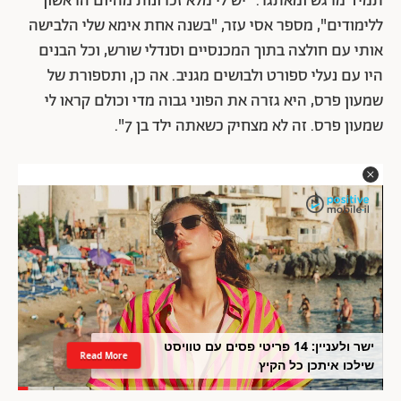
תמיד מרגש ומאתגר. "
יש לי מלא זכרונות מהיום הראשון
ללימודים", מספר אסי עזר, "בשנה אחת אימא שלי הלבישה
אותי עם חולצה בתוך המכנסיים וסנדלי שורש, וכל הבנים
היו עם נעלי ספורט ולבושים מגניב. אה כן, ותספורת של
שמעון פרס, היא גזרה את הפוני גבוה מדי וכולם קראו לי
שמעון פרס. זה לא מצחיק כשאתה ילד בן 7".
ישר ולעניין: 14 פריטי פסים עם טוויסט
Read More
שילכו איתכן כל הקיץ