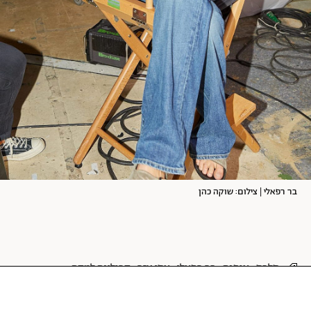
בר רפאלי | צילום: שוקה כהן
סלבס
אופנה
בר רפאלי
אסי עזר
קרולינה למקה