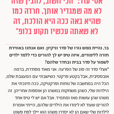
אסי עזר: "הכי חשוב, להבין שזה
לא מה שמגדיר אותך. חרדה כמו
שהיא באה ככה היא הולכת, זה
לא שאתה עכשיו תקוע בלופ"
בר, נהיית ממש גורו של סדר וניקיון. ואם אנחנו באווירת
חזרה ללימודים, איזה טיפ יש לך להורים כדי ללמד ילדים
לשמור על סדר בבית ובחדר שלהם?
"אצלי סדר זה סוג של הפרעה. אני מאוד מסודרת, ברמה
אובססיבית, אבל בקטע פרקטי. כשישבתי עם המעצבת שלנו,
הכל היה במחשבה של נוחות ופרקטיקה, ככה חינכתי את
הילדות שלי, כשהן משחקות במשהו הן אוספות אחריהן. זה
משהו שהן עושות מאז ומתמיד. אבל אם יש לי טיפ אחד
להורים שעוד לא לימדו את הילדים שלהם, הייתי אומרת
לילדות שלי שאם הן לא יסדרו משהו הוא יילך לפח פשוט