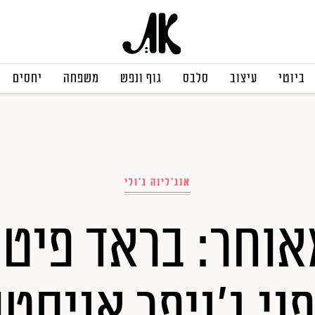
ביוטי
עיצוב
סלבס
גוף ונפש
משפחה
יחסים
אנג'לינה ג'ולי
אוחר: בראד פיט 
ני ג'ניפר אניסטו