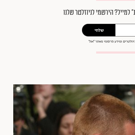
״ למייל? הירשמי לניוזלטר שלנו
שלחי
וזלטרים ומידע פרסומי מאתר ״את״