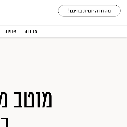
אג׳נדה
אופנה
מוטב מ
בפ