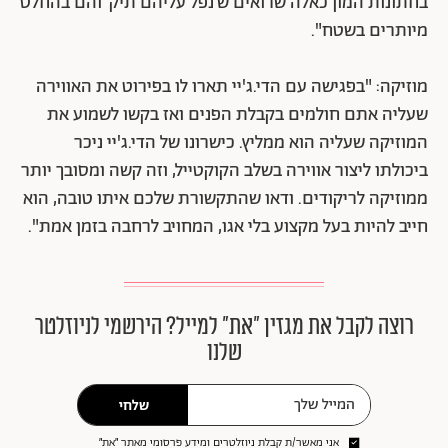
בחתונות המון כאלה שרואים ש׳נפל עליהם תיק׳ והם בהחלט
מיותרים בשטח".
מוזיקה: "בפגישה עם הדי.ג'יי תארו לו בפירוט את האווירה
שעליה אתם חולמים בקבלת הפנים ואז בקשו לשמוע את
המוזיקה שעליה הוא ממליץ. כישרונו של הדי.ג'יי ניכר
ביכולתו ליצור אווירה בשלב הקוקטייל, וזה קשה ומסובך יותר
ממוזיקה לריקודים. ודאו שהתקשורת שלכם איתו טובה, הוא
חייב להיות בעל מקצוע בלי אגו, המחויב לרחבה בזמן אמת".
רוצה לקבל את מגזין ״את״ למייל? הירשמי לניוזלטר
שלנו
שלחי
אני מאשר/ת קבלת ניוזלטרים ומידע פרסומי מאתר ״את״