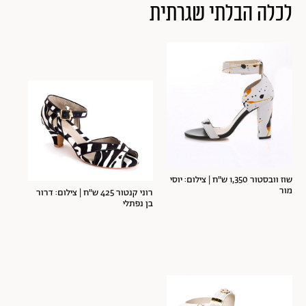
לכלה הבלתי שגרתית
שוז וובסטור 1,350 ש"ח | צילום: יוסי
מור
רוני קנטור 425 ש"ח | צילום: דרור
בן נפתלי