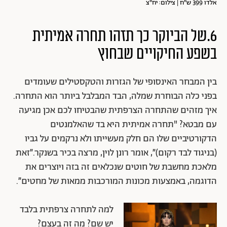
אלדו 399 ש"ח | צילום: יח"צ
6.של הביוקר כך תזהו תחרה אמיתית
בשפע החיקויים שבחוץ
בין המבחר האינסופי של הגזרות והטקסטילים שעומדים
בפני כלה הבוחרת שמלה, הבד המבלבל ביותר הוא התחרה.
איך מזהים שהתחרה הצרפתית שהבטיחו לכם אכן מגיעה
עם מבטא? "תחרה אמיתית היא בד שהאלמנטים
הדקורטיביים שלו הם חלק מעשייתו ולא נרקמים על גביו
(בניגוד לבד רקום)״, אומר רונן לוין, מרצה בכיר בשנקר.״זאת
מלאכת מחשבת של חוטים שנכלאים זה בזה ויוצרים את
הדוגמה, באמצעות מכונות המורכבות ממאות של מחטים״.
למה לתחרה צרפתית בלבד
יש שם? מה זה בעצם?