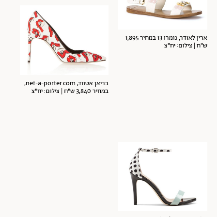
ארין לאודר, נומרו 13 במחיר 1,895
ש"ח | צילום: יח"צ
בריאן אטווד, net-a-porter.com,
במחיר 3,840 ש"ח | צילום: יח"צ