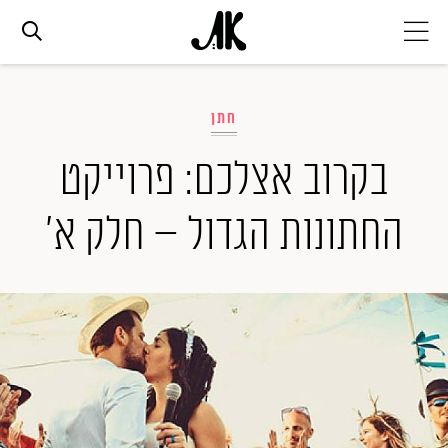
אג׳נדה
חתן
אופנה
בקרוב אצלכם: פרוייקט
החתונות הגדול – חלק א'
ביוטי
סלבס
ערוצים נוספים
המגזין