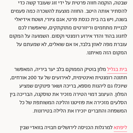
שבטה, הוקמה חווה פרטית על ידי זוג שעובד קשה כדי
להסתיר אותה היטב. החווה מוצעת להשכרה כמה פעמים
בשנה, ויש בה בית כנסת פרטי, אגם ציורי, ושטח אידיאלי
לבניית מתחמים וריזורטים מתוקתקים, שיאפשרו לכם
לחגוג בהוד והדר אירוע רומנטי וקסום. השמועה על המקום
עוברת מפה לאוזן בלבד, אז אם שואלים, לא שמעתם על
המקום הזה מאיתנו.
בית בגליל
מלון בוטיק הממוקם בלב יער ביריה, המאפשר
חתונה רומנטית ואינטימית, לאירועים של עד 200 אורחים,
שיוכלו גם ליהנות מספא, בריכה ושאר פינוקים שמציע
המלון. העיצוב דמוי הטירה מזכיר את טוסקנה, הבריכה בין
הסלעים מזכירה את פוזיטנו והלינה המשותפת של כל
המשפחה והחברים יזכירו את הלילה בטירונות.
ליפתא
למרגלות הכניסה לירושלים חבויה בוואדי שבין