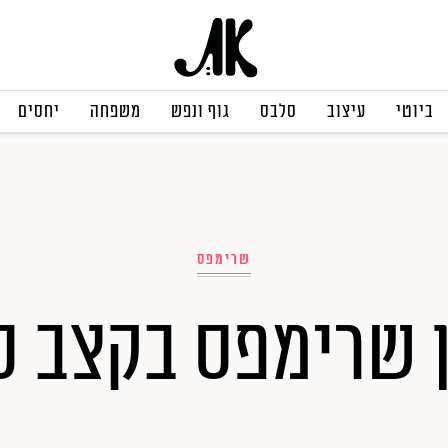
ביוטי
עיצוב
סלבס
גוף ונפש
משפחה
יחסים
שרימפס
 שרימפס בקצב ס