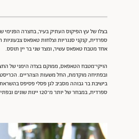
בצלו של עץ הפיקוס העתיק בעיר, בחצרה הפנימי ש
ספרדית, קנקני סנגריות וצלחות טאפאס צבעוניות הפ
אחד מטבח טאפאס עשיר, ומצד שני בר יין תוסס.
הויקי־מטבח הטאפאס, ממוקם בצדה הימני של החצר,
ובפתיחה מוקדמת, החל משעות הצהריים. הכריסטינה
בישיבת בר גבוהה מסביב לגן פסלי פסיפס בהשראת 
ספרדית, במבחר של יותר מ־120 יינות שונים ובפתיחה מאוחרת יותר (כל ערב החל מ־19:00).