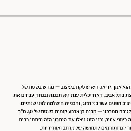
88 שיתופים | 132 צפיות
– הוא אמן וידיאו, היא עוסקת בעיצוב – מגרש בשטח של
פצת בתל אביב. האדריכלית ענת גיא תכננה ובנתה עבורם את
ב הפנים עשו בני הזוג, והבנייה הושלמה לפני שנתיים.
המגרש הקטן חייב בנייה לגובה והבית הצר מתנשא לגובה ממרכזו – מבנה בן ארבע קומות בשטח של 40 מ"ר
ווני אוויר, ובני הזוג ניצלו את היתרון הזה ופתחו בבית
 יום ותורמים לתחושה של מרחב ואווריריות.