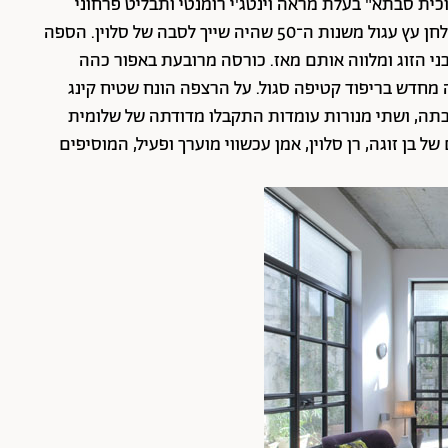
ית סבתא" בעלת מראה וינטג'י רומנטי ותבליט פרחוני
עדין שמונע שקיפות. ריהוט הסלון אקלקטי וכולל שולחן עץ עגול משנות ה־50 שהיה שייך לסבה של סלוין. הספה
ת יחסיהם של בני הזוג ומלווה אותם מאז. כורסה מרובעת באפור כהה
מחדש בריפוד קטיפה סגול. על הרצפה הונח שטיח קינג
 מסבה וסבתה, ושתי מנורות עומדות התקבלו מדודתה של שלומית
בן זוגה, רן סלוין, אמן עכשווי מוערך ופעיל, המוסיפים