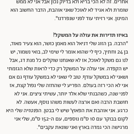
אחרים. זה לא הכי בריא ולא בדיוק נכון אבל אני לא ממש
שומרת ולא אגיד לא לאוכל שאני אוהבת, הדבר החשוב הוא
המינון. אני רזיתי עוד לפני שנפרדנו".
באיזו תדירות את עולה על המשקל?
"הרבה. בן הזוג שלי דניאל הוא מאמן כושר, הוא צעיר מאוד,
בן 24 וחתיך, כיף לי שהוא אומר לי שימי לב, בואי נשמור, יש
לנו גם משקל לאוכל, אז לא שאנחנו שוקלים כל מנת דג, אבל
יש הקפדה. אני עולה על המשקל רק כדי לראות שלא הגזמתי
ושאני לא במשקל עודף. טוב לי שאני לא במשקל עודף גם אם
אני לא הכי רזה בעולם. הפריע לי שהחזה שלי נפול קצת, אז
לפני שנה, כשהבנתי שלא אלד יותר, עשיתי ציצים. אני לא
חושבת הרבה ואם ארצה לעשות משהו נוסף, אעשה. לא
כרגע. אני אוהבת את הפאוץ' שיש לי בבטן. הפנטזיה שלי היא
לקום בבוקר עם 10 ס"מ נוספים, עם ה-152 ס"מ, שלי אני
מרגישה הכי גמדה בארץ ואני שונאת עקבים".