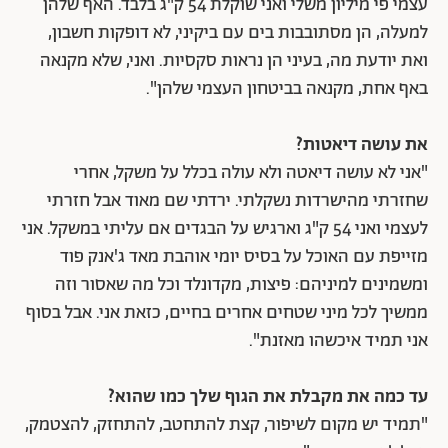
עצמי פי מיליון משלי ואני שוקלת 54 ק"ג בלבד. האף שלהן
למעלה, הן מסתובבות בים עם ביקיני, לא דופקות חשבון,
ואת יודעת מה, בעיני הן נראות סקסיות. ואני, שלא מקנאה
באף אחת, מקנאה בביטחון העצמי שלהן".
את עושה דיאטות?
"אני לא עושה דיאטה ולא עולה בכלל על משקל, אחרי
שחזרתי מהישרדות נשקלתי. ירדתי שם מאוד אבל חזרתי
לעצמי ואני 54 ק"ג וארגיש על הבגדים אם עליתי במשקל. אני
מזייפת עם האוכל על בסיס יומי אוהבת מאד ג'אנק פוד
ומשמינים למיניהם: פיצות, מקדונלד וכל מה שאסור וזה
ממשיך לכל מיני שטחים אחרים בחיים, כזאת אני. אבל בסוף
אני תמיד איכשהו מאזנת".
עד כמה את מקבלת את הגוף שלך כמו שהוא?
"תמיד יש מקום לשיפור, קצת להתחטב, להתחזק, להצטמק,