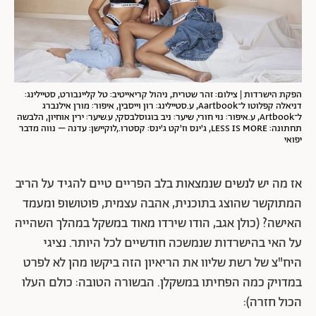
הפקת הישרדות | צילום: זהר שטרית, ניהול קריאייטיב: טל קליינבורט, סטיילינג:
דניאלה קפלוטו ל־Aartbook, ע.סטיילינג: רון וייסבין, איפור: מורן אילנברג
ל־Artbook, ע.איפור: נוי חורי, שיער: ניב בוגוסלבסקי, ע.שיער: ירין אוחיון, הלבשה
תחתונה: LESS IS MORE, ג'ינס וז'קט ג'ינס: קסטרו.,לוקיישן: עדנה – נווה מדבר
יפואי
אז מה יש לנשים שנמצאות בלב הפריים טיים להגיד על הריב
המתוקשר שהוצג בתוכנית, אהבה עצמית, פוטושופ ומעמד
האישה? (כולן אגב, הודו שירדו מאוד במשקל במהלך השהייה
על האי בהישרדות שנמשכה חודשיים לכל היותר. נציגי
היח"צ של רשת שליוו את הריאיון הזה ביקשו מהן לא לפרט
במדויק כמה הפחיתו במשקלן. הבשורה הטובה: כולם העלו
הכול חזרה):