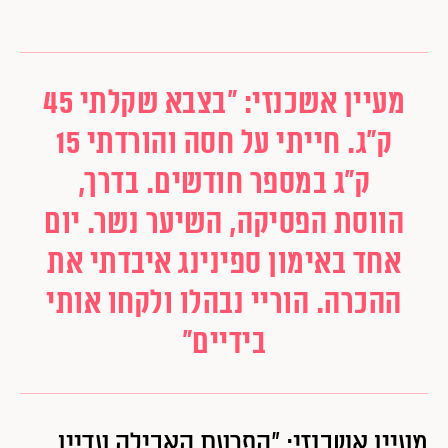
מעיין אשכנזי: "בצבא שקלתי 45
ק"ג. חייתי על חסה והורדתי 15
ק"ג במספר חודשים. בדרך,
הווסת הפסיקה, השיער נשר. יום
אחד באימון ספינינג איבדתי את
ההכרה. הוריי נבהלו ולקחו אותי
בידיים"
מעיין אשכנזי: "הפרעת האכילה עדיין