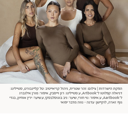
אודות
תרבות ופנאי
מי אנחנו
הפקות אופנה
שירות לקוחות למנויים
תנאי שימוש
עיצוב
מדיניות פרטיות
בריאות
כתבו לנו
הצהרת נגישות
קריירה
יחסים
© יובל סיגלר תקשורת בע"מ 2026
RGB Media
משפחה
Designed, Developed and Powered by
חופש
תוכן מקודם
הפקת הישרדות | צילום: זהר שטרית, ניהול קריאייטיב: טל קליינבורט, סטיילינג:
דניאלה קפלוטו ל־Artbook, ע.סטיילינג: רון וייסבין, איפור: מורן אילנברג
ל־Aartbook, ע.איפור: נוי חורי, שיער: ניב בוגוסלבסקי, ע.שיער: ירין אוחיון, בגדי
גוף: זארה, לוקיישן: עדנה - נווה מדבר יפואי