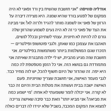
אודליה סוויסה:
"אני חושבת שהשיח בין ורד ופאני לא היה
ממקום של לפגוע בורד שהיא שמנה. היא מצידה דיברה על
הרזון של פאני אז לשמנה מותר להגיד ולרזה לא? אני מבינה
את הצד של פאני כי זה לא היה נעים לשמוע שהרזון שלה
גורם לה להיות לא חיונית. עצתי לשתיהן ובכלל לנשים,
תאהבו את עצמכן כמו שאתן. ולגבי פוטושופ ופילטרים –
תזכרו שגם המושלמות ביותר משתמשות בפילטרים. אני
חושבת שזה מגיע מהבית, יש לי ילדה מתבגרת שאיתה אני
מתמודדת גם בנושא הזה. אני כל הזמן מטפטפת לה כמה
היא יפה. זה שהדור של היום חשוף להכל, יש לזה מחיר כבד.
לגבי מעמד האישה, אני חושבת שצריך שוויוניות. פעם
האישה ישבה בבית ועשתה את מטלות הבית והיום זה כבר
לא קורה. אני יכולה לומר ששמעתי לא אחת: 'מי ישמע כמה
את מביאה? אני מביא יותר' וזאת כבר סיבה שאישה צריכה
למצוא את המקום המכבד, בשביל שלא יגידו לה דברים כאלה