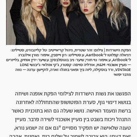
הפקת הישרדות | צילום: זהר שטרית, ניהול קריאייטיב: טל קליינבורט, סטיילינג:
דניאלה קפלוטו ל־Aartbook, ע.סטיילינג: רון וייסבין, איפור: מורן אילנברג
ל־Artbook, ע.איפור: נוי חורי, שיער: ניב בוגוסלבסקי, ע.שיער: ירין אוחיון, בלייזרים
– מעיין אשכנזי: H&M, אודליה סויסה: קסטרו, ג'קי אזולאי: ג'יבנשי LONI
VINTAGE, ורד בוסקילה, ליזה ביך ופאני בוזגלו: זארה, לוקיישן: עדנה – נווה
מדבר יפואי
הפגשנו את נשות הישרדות לצילומי הפקת אופנה ושיחה
בנושא דימוי גוף, סערת הפוטושופ שהתחוללה לאחרונה
ברשת ומעמד האישה. נושא שעלה גם הוא בתוכנית כאשר
התנהל ויכוח בשבט בין מעיין אשכנזי לשירה פרבר. מעיין
טענה שלאישה יש תפקיד מסויים "גם אם זה ישמע נורא,
זאת דעתי: היא צריכה לשמור על שלום בית, נאמנות, אהבה,