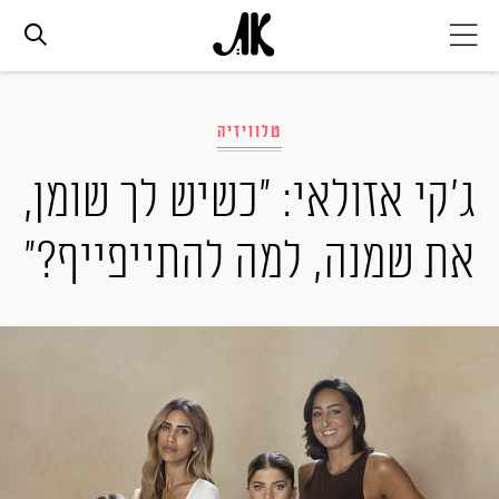
אג׳נדה
טלוויזיה
אופנה
ג'קי אזולאי: "כשיש לך שומן,
את שמנה, למה להתייפייף?"
ביוטי
סלבס
ערוצים נוספים
המגזין