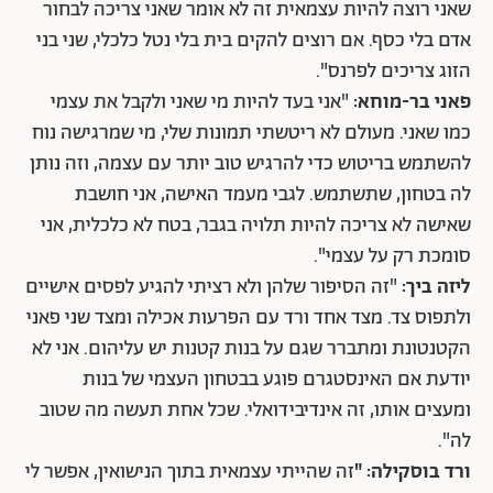
שאני רוצה להיות עצמאית זה לא אומר שאני צריכה לבחור
אדם בלי כסף. אם רוצים להקים בית בלי נטל כלכלי, שני בני
הזוג צריכים לפרנס".
פאני בר-מוחא:
"אני בעד להיות מי שאני ולקבל את עצמי
כמו שאני. מעולם לא ריטשתי תמונות שלי, מי שמרגישה נוח
להשתמש בריטוש כדי להרגיש טוב יותר עם עצמה, וזה נותן
לה בטחון, שתשתמש. לגבי מעמד האישה, אני חושבת
שאישה לא צריכה להיות תלויה בגבר, בטח לא כלכלית, אני
סומכת רק על עצמי".
ליזה ביך:
"זה הסיפור שלהן ולא רציתי להגיע לפסים אישיים
ולתפוס צד. מצד אחד ורד עם הפרעות אכילה ומצד שני פאני
הקטנטונת ומתברר שגם על בנות קטנות יש עליהום. אני לא
יודעת אם האינסטגרם פוגע בבטחון העצמי של בנות
ומעצים אותו, זה אינדיבידואלי. שכל אחת תעשה מה שטוב
לה".
ורד בוסקילה: "
זה שהייתי עצמאית בתוך הנישואין, אפשר לי