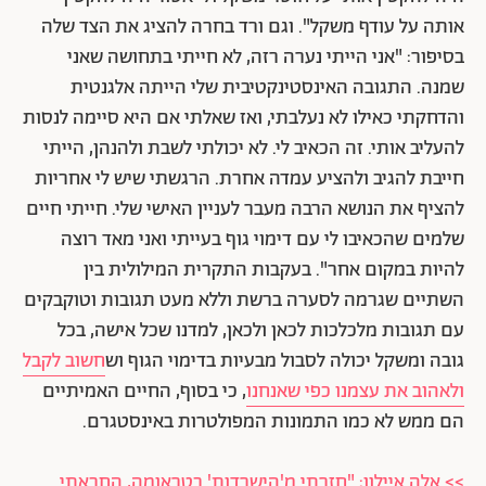
אותה על עודף משקל". וגם ורד בחרה להציג את הצד שלה
בסיפור: "אני הייתי נערה רזה, לא חייתי בתחושה שאני
שמנה. התגובה האינסטינקטיבית שלי הייתה אלגנטית
והדחקתי כאילו לא נעלבתי, ואז שאלתי אם היא סיימה לנסות
להעליב אותי. זה הכאיב לי. לא יכולתי לשבת ולהנהן, הייתי
חייבת להגיב ולהציע עמדה אחרת. הרגשתי שיש לי אחריות
להציף את הנושא הרבה מעבר לעניין האישי שלי. חייתי חיים
שלמים שהכאיבו לי עם דימוי גוף בעייתי ואני מאד רוצה
להיות במקום אחר". בעקבות התקרית המילולית בין
השתיים שגרמה לסערה ברשת וללא מעט תגובות וטוקבקים
עם תגובות מלכלכות לכאן ולכאן, למדנו שכל אישה, בכל
גובה ומשקל יכולה לסבול מבעיות בדימוי הגוף וש
חשוב לקבל
ולאהוב את עצמנו כפי שאנחנו
, כי בסוף, החיים האמיתיים
הם ממש לא כמו התמונות המפולטרות באינסטגרם.
>> אלה איילון: "חזרתי מ'הישרדות' בטראומה, החבאתי