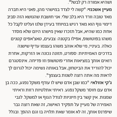
ושהיא אמורה רק לבשל".
מעיין אשכנזי:
"קשה לי לצדד במישהי מהן, פאני היא חברה
מאד טובה וורד היא בלב שלי. אני חושבת שהנושא הזה סביב
דימוי גוף הוא מאד רגיש במיוחד בעידן שלנו ועלינו לקבל כל
אחת כמו שהיא, אבל תזכרו שאין מישהו היום שלא מסדר
משהו בפוטושופ, אפילו בקטנה: צבעים, טאצ'אפים קטנים
כאלה. בעיניי, מי שלא אוהב משהו בעצמו עדיף שישנה
בדרכים האמיתיות: ספורט, תזונה נכונה או הזרקות, אחרת
רואים אותך במציאות אחרי פוטושופ וזו פדיחה. אינסטגרם
יכול להוריד את הביטחון, אבל באותה נשימה יכול לגרום לך
לראות מה אתה רוצה לשנות בעצמך".
ג'קי אזולאי:
"כמו שבן אדם שיש לו עודף משקל נפגע, ככה בן
אדם עם חוסר משקל נפגע. ראיתי אתלטיות רזות וראיתי
שמנות. אין קשר בין חיוניות לגודל הגוף או למשקל. לגבי
האמירה של מעיין על תפקיד האישה, זה שאת רוצה גבר
שיפרנס אותך, זה לא אומר שאת תלויה בו וגם ההפך. ובגלל