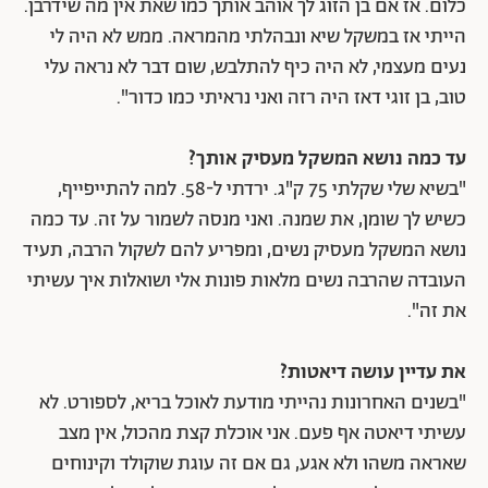
כלום. אז אם בן הזוג לך אוהב אותך כמו שאת אין מה שידרבן.
הייתי אז במשקל שיא ונבהלתי מהמראה. ממש לא היה לי
נעים מעצמי, לא היה כיף להתלבש, שום דבר לא נראה עלי
טוב, בן זוגי דאז היה רזה ואני נראיתי כמו כדור".
עד כמה נושא המשקל מעסיק אותך?
"בשיא שלי שקלתי 75 ק"ג. ירדתי ל-58. למה להתייפייף,
כשיש לך שומן, את שמנה. ואני מנסה לשמור על זה. עד כמה
נושא המשקל מעסיק נשים, ומפריע להם לשקול הרבה, תעיד
העובדה שהרבה נשים מלאות פונות אלי ושואלות איך עשיתי
את זה".
את עדיין עושה דיאטות?
"בשנים האחרונות נהייתי מודעת לאוכל בריא, לספורט. לא
עשיתי דיאטה אף פעם. אני אוכלת קצת מהכול, אין מצב
שאראה משהו ולא אגע, גם אם זה עוגת שוקולד וקינוחים