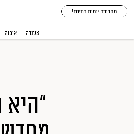
אג׳נדה
אופנה
"היא 
מחדש":