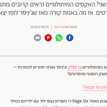
ב שני? האקסים המיתולוגיים נראים קרובים מת
רטים. אז מה באמת קורה מאז שג'ניפר לופז יצ
מאת
מערכת את
|
6 במרץ 2025
88 שיתופים | 132 צפיות
ם המיתולוגיים
בן אפלק
וג'ניפר גארנר חוזרים לכותרות –
מבק רומנטי מהסרטים?
נינט על הבמה?
השמועות התחילו לתפוס תאוצה אחרי שפורסם השבוע באתר Page Six כי השניים נצפו יחד עם ילדיהם בטיול