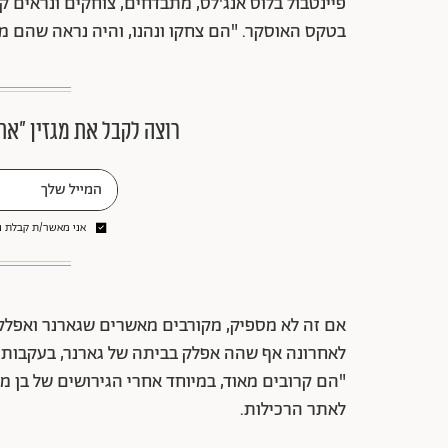
פיינטבול בלוס אנג'לס, מתבדחים, צוחקים ונראים
בטקס האוסקר. "הם צחקו ונהנו, והיה נראה שהם מר
רוצה לקבל את מגזין ״את
אני מאשר/ת קבלת ני
אם זה לא מספיק, מקורבים מאשרים שגארנר ואפלק
לאחרונה אף שהה אפלק בביתה של גארנר, בעקבות פי
"הם קרובים מאוד, במיוחד אחרי הגירושים של בן מ
לאתר הרכילות.