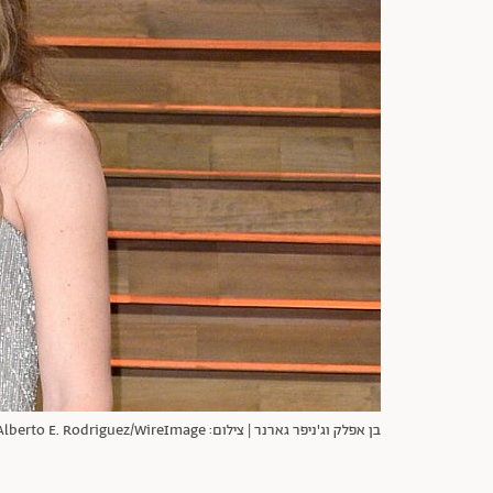
בן אפלק וג'ניפר גארנר | צילום: getty images\ Alberto E. Rodriguez/WireImage