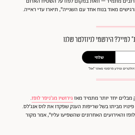
 קרובים מתמיד – וזאת במקום לפזז על השטיח האדום
גישים מאוד בנוח אחד עם השנייה", תיארו עדי ראייה.
״ למייל? הירשמי לניוזלטר שלנו
שלחי
וזלטרים ומידע פרסומי מאתר ״את״
 מבלים יחד יותר מתמיד מאז
גירושיו מג'ניפר לופז
.
נויו מביתו בשל שריפות הענק שפקדו את לוס אנג'לס.
לופז והאירועים האחרונים שהשפיעו עליו", אמר מקור