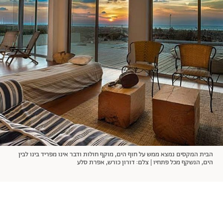
אודות
תרבות ופנאי
מי אנחנו
הפקות אופנה
שירות לקוחות למנויים
תנאי שימוש
עיצוב
מדיניות פרטיות
בריאות
כתבו לנו
הצהרת נגישות
קריירה
יחסים
© יובל סיגלר תקשורת בע"מ 2026
RGB Media
משפחה
Designed, Developed and Powered by
חופש
תוכן מקודם
הבית המקסים נמצא ממש על חוף הים, מוקף חולות ודבר אינו מפריד בינו לבין
הים, הנשקף מכל פתחיו | צלם: דורון כורש, אפרת סלע