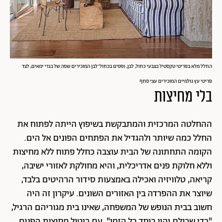
החלל מלא בפריטי טקסטיל בצבעי כחול, לבן, ופסים בכחול־לבן המזכירים שפה של בגדי ימאים, לצד
פריטי עץ גולמיים המזכירים עצי סחף
בלי מחיצות
ההחלטה המרכזית והמתבקשת בשיפוץ הייתה לפתוח את
החלל כמה שיותר ולהגדיל את הפתחים הפונים אל הים.
הקומה התחתונה של הבית עוצבה כחלל פתוח ללא מחיצות
וללא חלוקת פנים אדריכלית, והיא מחולקת לאזורי ישיבה,
קריאה, טלוויזיה ואכילה באמצעות סידור הרהיטים בלבד,
שיוצר את ההפרדה בין האזורים השונים. עיקרון זה היה
חשוב בבית הנופש של המשפחה, שאינו בית מגוריהם הרגיל,
"כדי שכולם יהיו ביחד כל הזמן". עם ביטול מחיצות הפנים