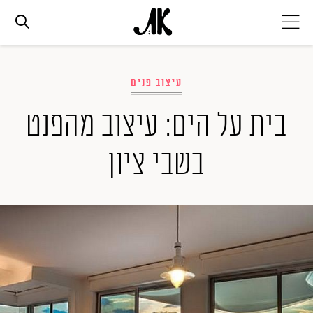
אג׳נדה
עיצוב פנים
אופנה
בית על הים: עיצוב מהפנט
בשבי ציון
ביוטי
סלבס
ערוצים נוספים
המגזין