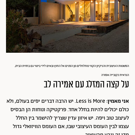
הפשטות העיצובית והניקיון הקווי מחלחלים מן הפנים אל החוץ ובאים לידי ביטוי גם בחזית הבית,
הנראית כקובייה אפורה
על קצה המזלג עם אמירה לב
אני מאמין:
Less is More. יש הרבה דברים יפים בעולם, ולא
כולם יכולים להיות בחלל אחד. פרקטיקה ונוחות הן הבסיס
לעיצוב טוב ויפה. יש איזון עדין שצריך להישמר בין החלל
עצמו לבין העומס העיצובי שבו; אם העומס הוויזואלי גדול