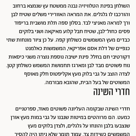
השולחן בפינת הטלוויזיה נבנה ממשטח עץ שנמצא ברחוב
והורכבו לו גלגלים. את המראה האוורירי משלים שטיח לבן
ורך למראה מאניצי לבד. בסלון ספה תלת מושבית בריפוד
פסים כחול־לבן, שטיח חבל קלוע מאיקאה ושני בלוקים
כבדים מעץ המשמשים כשולחן קפה. על כן ציור מונחות שתי
כנפיים של דלת אסם אפריקאי, המשמשות כאלמנט
דקורטיבי חם בחלל. פינת ישיבה נוספת נוצרה משני כיסאות
נוח פשוטים מבד לבן ומארגז תחמושת המשמש כשולחן קטן.
לצדה הוצב על גבי בלוק מעץ אקליפטוס חלק מאוסף
המשוטים של בעל הבית, שהובא מבורמה.
חדרי השינה
חדרי השינה שבקומה העליונה פשוטים מאוד, ספרטניים
כמעט. הם מרוהטים במיטות שנבנו על גבי במות מעץ אורן
שנצבעו בלבן והונחו על גלגלים, ולצדן בלוקים מעץ
המשמשים כשידות צד. עמוד תומך שלא ניתן היה להסיר