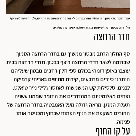
עמוד תומך שלא ניתן היה להסיר נותר במיקום לא נוח בחדר השינה של ההורים, ולב החליטה ליצור סף
חלון רחב מבטון חשוף שייתמך בעמוד ויאפשר ישיבה מול נוף הים
חדר הרחצה
סף החלון הרחב מבטון ממשיך גם בחדר הרחצה הסמוך,
שבדומה לשאר חדרי הרחצה רוצף בבטון. חדרי הרחצה בבית
עוצבו באופן דומה: בכולם ספי חלון רחבים מבטון שעליהם
הותקנו כיורים מרובעים, קירות מחופים באריחי קרמיקה
לבנים, סלסילות קש המשמשות לאחסון גלילי נייר טואלט,
ופחים מאלומיניום המהדהדים את החומר שממנו עשויה
תעלת המזגן. מראה גדולה מעל האמבטיה בחדר הרחצה של
ההורים משקפת את הנוף הפתוח שבחוץ ומכניסה אותו
פנימה.
על קו החוף