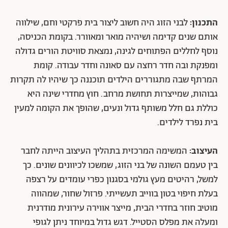
התכנון:
לבני הזוג היה חשוב ליצור בית פרקטי וחם, שילווה
אותם שנים קדימה ושיהיה מואר ומאוורר. בקומת הכניסה,
נוסף לחללים הפתוחים לגינה, נמצאת סוויטת הורים גדולה
ומפנקת ובה חדר רחצה עם סאונה וחדר עבודה. קומת
המרתף שבה מתגוררים הילדים תוכננה כך שיהיו לה תקרות
גבוהות, שמייצרות תחושת מרחב. חוץ מחדרי שינה היא
כוללת גם חלל משותף גדול ונעים, שהופך את הקומה למעין
בית נפרד לילדים.
העיצוב:
המשימה המרכזית בתהליך העיצוב הייתה לחבר
בין טעמם השונה של בני הזוג, שמשכו לכיוונים שונים. כך
למשל, רהיטים מעץ גולמי בסגנון כפרי עומדים על רצפה
בעלת חיפוי בטון בווייב תעשייתי. פרזול שחור, שמהווה
מוטיב חוזר בחדרי הבית, מייצר אווירה עירונית מודרנית
ומעלה את מפלס הסטייל. דגש גדול במיוחד ניתן לגופי