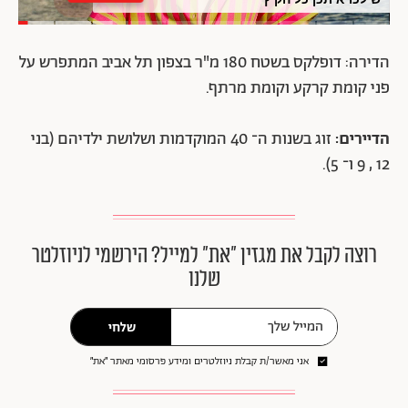
הדירה: דופלקס בשטח 180 מ"ר בצפון תל אביב המתפרש על
פני קומת קרקע וקומת מרתף.
הדיירים:
זוג בשנות ה־ 40 המוקדמות ושלושת ילדיהם (בני
12 , 9 ו־ 5).
רוצה לקבל את מגזין ״את״ למייל? הירשמי לניוזלטר
שלנו
שלחי
אני מאשר/ת קבלת ניוזלטרים ומידע פרסומי מאתר ״את״