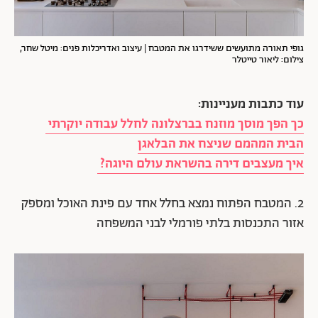
גופי תאורה מתועשים ששידרגו את המטבח | עיצוב ואדריכלות פנים: מיטל שחר,
צילום: ליאור טייטלר
עוד כתבות מעניינות:
כך הפך מוסך מוזנח בברצלונה לחלל עבודה יוקרתי
הבית המהמם שניצח את הבלאגן
איך מעצבים דירה בהשראת עולם היוגה?
2. המטבח הפתוח נמצא בחלל אחד עם פינת האוכל ומספק
אזור התכנסות בלתי פורמלי לבני המשפחה