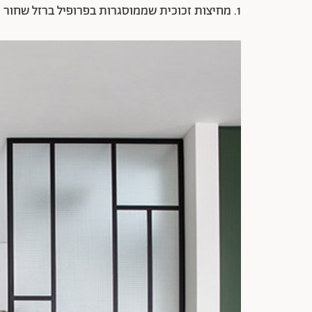
1. מחיצות זכוכית שממוסגרות בפרופיל ברזל שחור החליפה את קיר הלבנים הישן.