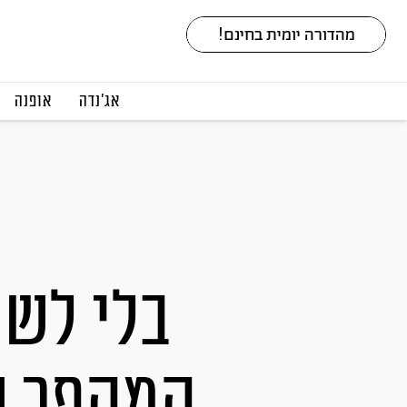
אג׳נדה
אופנה
בלי לשפ
המהפך ש