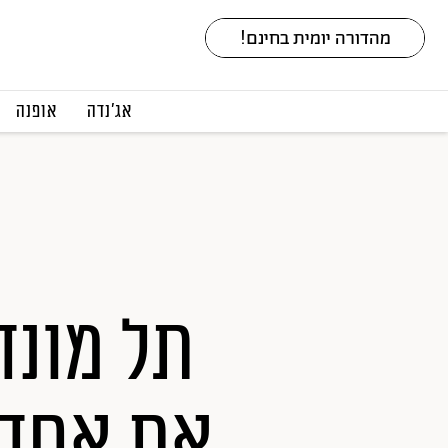
אג׳נדה
אופנה
תל מונד
את אחד 