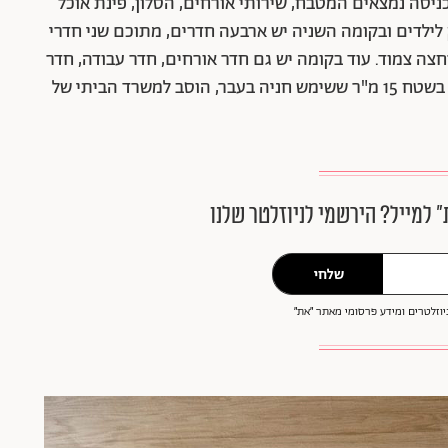
יסה נמצאים המטבח, שירותי אורחים, הסלון, פינת אוכל
לילדים ובקומה השניה יש ארבעה חדרים, מתוכם שני חדרי
חצה צמוד. עוד בקומה יש גם חדר אורחים, חדר עבודה, חדר
רחצה וכביסה כללי ושירותים נוספים. מבנה מקורה בשטח 15 מ"ר ששימש חניה בעבר, הוסב למשרד הביתי של
״ למייל? הירשמי לניוזלטר שלנו
שלחי
וזלטרים ומידע פרסומי מאתר ״את״