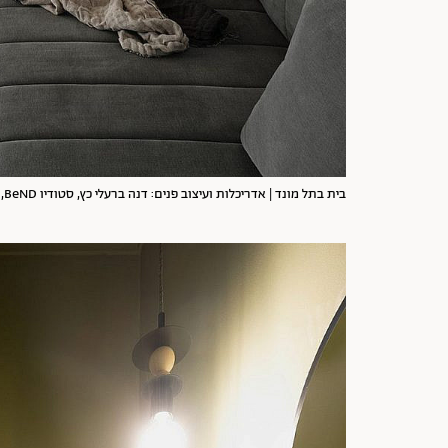
בית בתל מונד | אדריכלות ועיצוב פנים: דנה ברעלי כץ, סטודיו BeND, צילום: גדעון לוין