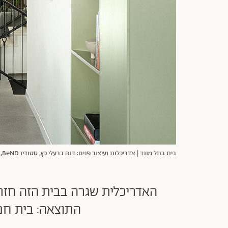
בית בתל מונד | אדריכלות ועיצוב פנים: דנה ברעלי כץ, סטודיו BeND, צילום: גדעון לוין
האדריכלית שגרה בבית הזה חזר
התוצאה: בית חם