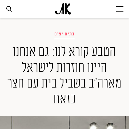
אג׳נדה
בתים יפים
אופנה
הטבע קורא לנו: גם אנחנו
היינו חוזרות לישראל
ביוטי
מארה"ב בשביל בית עם חצר
סלבס
כזאת
ערוצים נוספים
המגזין