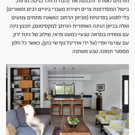
וזורמים לאוורור והכנסת אור (הגדרת חלל כניסה מרווח,
ביטול המסדרונות צרים ויצירת מעברי ביניים רבים ומוארים)
בלי לפגוע בפרטיות (מכיוון הרחוב הושארו פתחים צנועים
ואלה בכיוון הגינה האחורית הורחב למקסימום); תכנון גינה
עם צמחיה במראה טבעי-כמעט פראי, שילוב של גינת ירק
עם עצי נוי ופרי (על ידי אדריכל נוף שי כהן), כאשר כל חלון
ממסגר תמונה טבע משתנה.