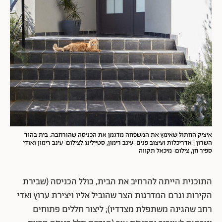
איציק החתול שאימץ את המשפחה מדגמן את הכניסה שהורחבה. בית בהוד
השרון | אדריכלות ועיצוב פנים: עינב רימון, סטיילינג לצילום: עינב רימון ואודי
ספיר חן, צילום: מיכאל תקווה
התוכנית הייתה להרחיב את הבית, כולל הכניסה (שבירת
הקירות וגרם המדרגות הצר שהוביל אליו ויצירת ערוץ ואדי
רחב שהגינה משתפלת מצדדיו); ליצור חללים פתוחים