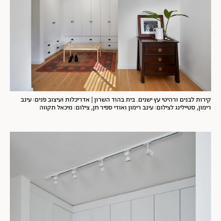
קירות לבנים ורהיטי עץ ישנים. בית בהוד השרון | אדריכלות ועיצוב פנים: עינב
רימון, סטיילינג לצילום: עינב רימון ואודי ספיר חן, צילום: מיכאל תקווה