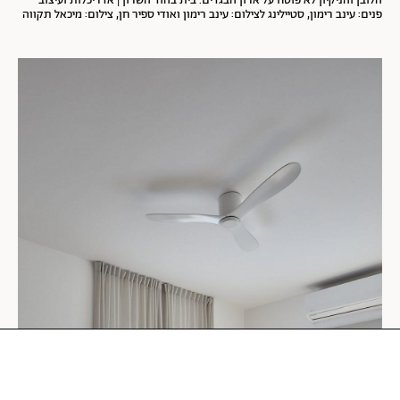
הלובן והניקיון לא פוסח על ארון הבגדים. בית בהוד השרון | אדריכלות ועיצוב
פנים: עינב רימון, סטיילינג לצילום: עינב רימון ואודי ספיר חן, צילום: מיכאל תקווה