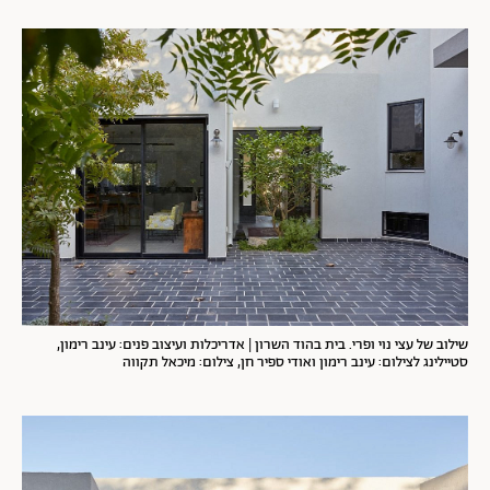
שילוב של עצי נוי ופרי. בית בהוד השרון | אדריכלות ועיצוב פנים: עינב רימון,
סטיילינג לצילום: עינב רימון ואודי ספיר חן, צילום: מיכאל תקווה