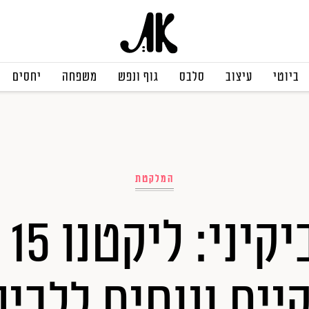
ביוטי
עיצוב
סלבס
גוף ונפש
משפחה
יחסים
המלקטת
עונ
יים ונוחים ללבי