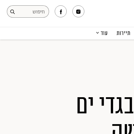
תיירות
עוד
המגזין
תרבות ופנאי
קריירה
הפקות אופנה
תוכן מקודם
ת הביקיני: ליקטנו 15 בגדי ים
שה