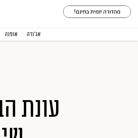
אג׳נדה
אופנה
שיק