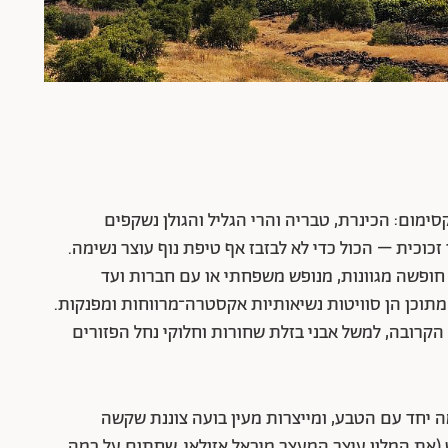
קסימום: הכינרת, טבריה והרי הגליל והגולן נשקפים
כוכית – הכול כדי לא לבזבז אף טיפת נוף עוצר נשימה.
ות חופשה מגוונות, מנופש משפחתי או עם חברות ועד
ארות, ששתיים מתוכן הן סוויטות נשיאותיות אקסטרה־מרווחות ומפנקות.
קרובה, למשל אבני בזלת שחורות וחלוקי נחל הפזורים
ה יחד עם הטבע, ומייצרות מעין בועה צוננת שקשה
 (את המלון עיצב המעצב מיכאל אזולאי, שחתום על כמה