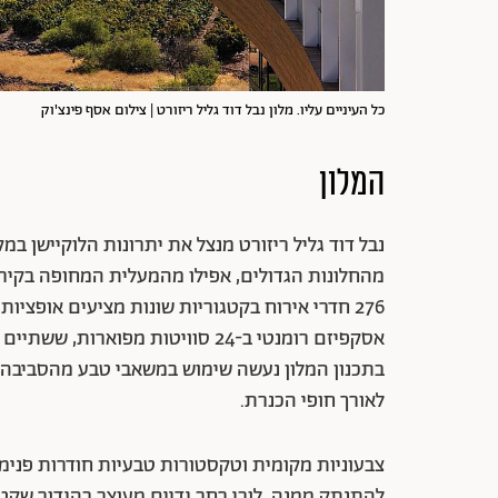
כל העיניים עליו. מלון נבל דוד גליל ריזורט | צילום אסף פינצ'וק
המלון
נבל דוד גליל ריזורט מנצל את יתרונות הלוקיישן במ
מהחלונות הגדולים, אפילו מהמעלית המחופה בקיר ז
276 חדרי אירוח בקטגוריות שונות מציעים אופצי
אסקפיזם רומנטי ב-24 סוויטות מפו
בתכנון המלון נעשה שימוש במשאבי טבע מהסביבה ה
לאורך חופי הכנרת.
צבעוניות מקומית וטקסטורות טבעיות חודרות פנימ
להתנתק ממנה. לובי רחב ידיים מעוצב בהידור שקט