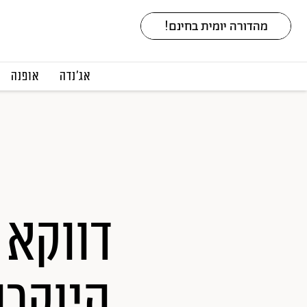
אג׳נדה
אופנה
דווקא 
היוקרה