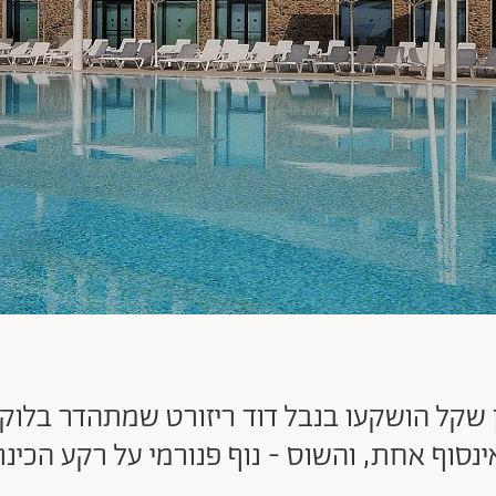
ות קוסמית: 320 מיליון שקל הושקעו בנבל דוד ריזורט שמתה
חת, והשוס - נוף פנורמי על רקע הכינרת ב-50 גוונים של 