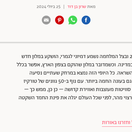
מאת
שרון בן דוד
|
25 ביולי 2024
88 שיתופים | 132 צפיות
320 מיליון שקל. הסכום הפנטסטי הזה, שבקיץ 2024 ובצל המלחמה נשמע דמיוני לגמרי, הושקע במלון חדש
דינה. וכשמדובר במלון שהוקם בצפון הארץ, אפשר בכלל
שראה. כל היופי הזה נמצא במרחק שעתיים נסיעה
מהמרכז על רקע הכינרת, שהשנה היא שופעת מים גם בעונה החמה ביותר. עם נוף ב-50 גוונים של טורקיז
 סוויטות מעוצבות ואווירת קדושה – כן כן, ממש כך –
רצוי מהר, לפני שכל העולם יגלה את פינת החמד השקטה
 וחזרנו באורות