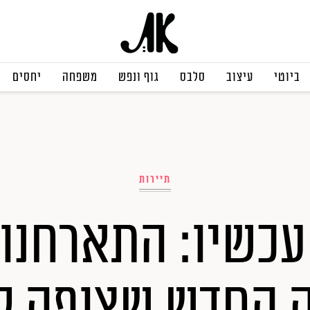
ביוטי
עיצוב
סלבס
גוף ונפש
משפחה
יחסים
תיירות
עכשיו: התארחנו 
 החדש שצופה ל