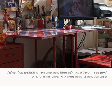
אודות
תרבות ופנאי
מי אנחנו
הפקות אופנה
שירות לקוחות למנויים
תנאי שימוש
עיצוב
מדיניות פרטיות
בריאות
כתבו לנו
הצהרת נגישות
קריירה
יחסים
© יובל סיגלר תקשורת בע"מ 2026
RGB Media
משפחה
Designed, Developed and Powered by
חופש
"איזון בין ריהוט של איקאה לבין אוספים של שנים משווקי פשפשים מכל העולם".
תוכן מקודם
עיצוב הפנים של ביתה של מאיה ארזי | צילום: נמרוד סונדרס