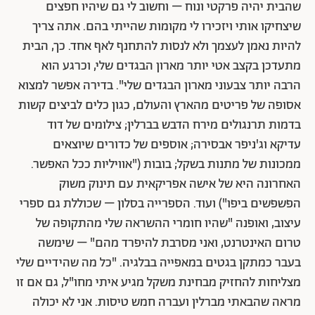
שהבית יהיה פרקטי ונוח – וחשוב לי גם שיהיו חפצים
שיצחיקו אותי ויזכירו לי מקומות שהייתי בהם. אתה צריך
להיות נאמן לעצמך ולא לנסות להתחנף לאף אחד. כך, הבית
מתעדכן בקצב אטי יותר מארון הבגדים שלי, וכרגע הוא
הרבה יותר צבעוני מארון הבגדים שלי". בדירה אפשר למצוא
אסופה של פריטים מהארץ והעולם, כגון כלים לביצים קשות
בדמות תרנגולים מירח הדבש בברלין; צילומים של דוד
עדיקא וג'ניפר אבסירה; אוספים של כדורים שיוצאים
ממכונות של מתנות בשקל; בובות ("אוויליות ככל האפשר.
האחרונה היא של אישה אפריקאית עם תינוק משוק
הפשפשים ביפו") ועוד. הספרייה בסלון – שכוללת גם ספרי
עיצוב, ואופנה "שהיו חומרי ההשראה שלי מהתקופה של
טרום האינטרנט, ואני מסרבת להיפרד מהם" – שימשה
בעבר כמתקן בגטים במאפייה בבלגיה. "כל מה שהידיים שלי
מצליחות להחזיק מבחינת משקל מגיע איתי מחו"ל, גם אם זו
מראה שהבאתי מברלין ועברה חמש טיסות. אני לא יכולה