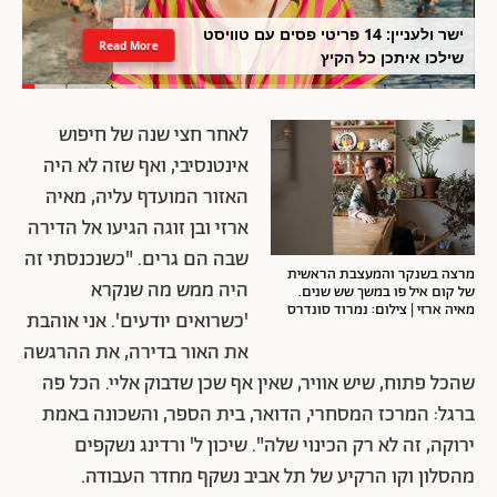
ישר ולעניין: 14 פריטי פסים עם טוויסט
Read More
שילכו איתכן כל הקיץ
לאחר חצי שנה של חיפוש
אינטנסיבי, ואף שזה לא היה
האזור המועדף עליה, מאיה
ארזי ובן זוגה הגיעו אל הדירה
שבה הם גרים. "כשנכנסתי זה
מרצה בשנקר והמעצבת הראשית
היה ממש מה שנקרא
של קום איל פו במשך שש שנים.
מאיה ארזי | צילום: נמרוד סונדרס
'כשרואים יודעים'. אני אוהבת
את האור בדירה, את ההרגשה
שהכל פתוח, שיש אוויר, שאין אף שכן שדבוק אליי. הכל פה
ברגל: המרכז המסחרי, הדואר, בית הספר, והשכונה באמת
ירוקה, זה לא רק הכינוי שלה". שיכון ל' ורדינג נשקפים
מהסלון וקו הרקיע של תל אביב נשקף מחדר העבודה.