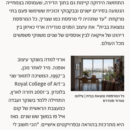
התחושה הירוקה קיימת גם בתוך הדירה, שעמוסה בצמחייה
הנטועה בסירים ישנים ובבקבוקי זכוכית ששימשו פעם בתי
מרקחת: "עד שתהיה לי מרפסת כמו שצריך, כל המרפסת
נמצאת בבית". את עיצוב הפנים מגדירה ארזי כאיזון בין
ריהוט של איקאה לבין אוספים של שנים משווקי פשפשים
מכל העולם.
ארזי למדה בשנקר עיצוב
אופנה. מיד לאחר מכן,
ב־1997, המשיכה לתואר שני
ב־Royal College of Art
בלונדון. ב־2001 חזרה לארץ,
כל המרפסת נמצאת בבית | צילום:
התחילה ללמד בשנקר ועבדה
נמרוד סונדרס
כמעצבת הראשית של קום
איל פו במשך שש שנים. מאז
היא מתרכזת בהוראה ובפרויקטים אישיים. "הכי חשוב לי