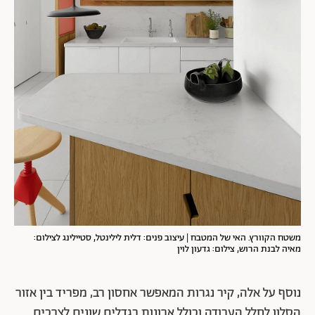
משטח הקוורץ. האי של המטבח | עיצוב פנים: דלית לילינטל, סטיילינג לצילום:
מאיה לבנת הרוש, צילום: גדעון לוין
נוסף על אלה, קיר נגרות המאפשר אחסון רב, מפריד בין אזור
הסלון לחלל העבודה וכולל ארונות בגדלים שונים לצרכים