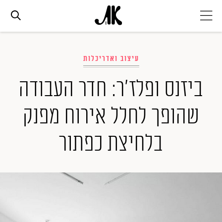
אג׳נדה
עיצוב ואדריכלות
אופנה
ביזנס ופלז'ר: חדר העבודה
שהופך לחלל אירוח מפנק
ביוטי
בלחיצת כפתור
סלבס
ערוצים נוספים
המגזין