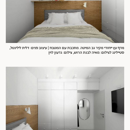
מדף עץ ייחודי מקיר גב המיטה. מתכבת עם המטבח | עיצוב פנים: דלית לילינטל,
סטיילינג לצילום: מאיה לבנת הרוש, צילום: גדעון לוין