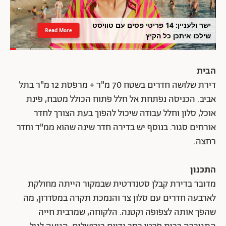
ישר ולעניין: 14 פריטי פסים עם טוויסט
Read More
שילכו איתכן כל הקיץ
הבית
דירת שלושה חדרים בשטח 70 מ"ר + מרפסת 12 מ"ר בתל
אביב. הכניסה נפתחת אל חלל פתוח הכולל מטבח, פינת
אוכל, סלון וחלל עבודה שיכול להפוך בעת הצורך לחדר
אורחים סגור. בנוסף יש בדירה חדר שינה שהוא ממ"ד וחדר
רחצה.
התכנון
מדובר בדירת קבלן סטנדרטית שבמקור הייתה מחולקת
לארבעה חדרים עם סלון צר והנמכת תקרה במסדרון, מה
שהפך אותה לצפופה וקטנה. הלקוחה, שמרבית חייה