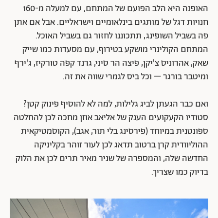
האופנה היא הלב הפועם של המתחם, עם למעלה מ-160
חנויות דגל של מותגים בינלאומיים וישראליים. אבל אם אתן
פה בשביל השופינג, תתכוננו לחזור גם בשביל האוכל.
המתחם הקולינרי מושקע בטירוף, עם מסעדות כמו שייק
שאק, אהרוניס צ'יקן, פיצה הר סיני, גרנד קפה טורקיז, ג'ירף
ומיטבר בורגר – וכל ביס לגמרי שווה את זה.
ואם כבר הגעתן לביג גלילות, למה לא להוסיף פינוק קטן?
סטודיו הקעקועים הענק של אליאב אוזן מחכה לכן להחלטה
ספונטנית במיוחד (פירסינג בלי תור, אגב), הקוסמטיקאית
ההוליוודית קרן ברטוב תדאג לכן לעור זוהר בקליניקה
החדשה שלה, והמספרה של שניר מאיר תרים לכן את הלוק
בדיוק כמו שצריך.