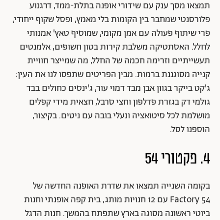
תמצאו מסך ענק עם שידורי אופנה בתלת-ממד, דרגנוע
פלורסנטי שמחבר בין הקומות בלי מאמץ, ופסל שקוף ייחודי,
פרי שיתוף פעולה עם אמן מקומי, שמוסיף טאץ' אמנותי
לחלל. האסתטיקה משלבת קירות בטון חשופים, אלמנטים
תעשייתיים וזרימה חכמה של החלל, מה שמייצר חוויית
קנייה מסוגננת ברמות. מבין הפריטים שתפסו לנו את העין:
ג'קט בייקר בגוון אבן מבד דמוי עור, ג'ינסים כחולים בבד
גולמי דק בגזרת פדלפון וחצי סרבל, חצאית מידי קפלים
מושלמת לכל סיטואציה ונעלי בובה עם ניטים. בקיצור,
הוספנו לסל.
4. פקטורי 54
בקומה השנייה תמצאו את שדרת האופנה החדשה של
Factory 54 עם 12 חנויות מותג, בית קפה אופנתי וחנות
ביוטי ראשונה מסוגה בארץ שתפתח בהמשך. חנות הדגל