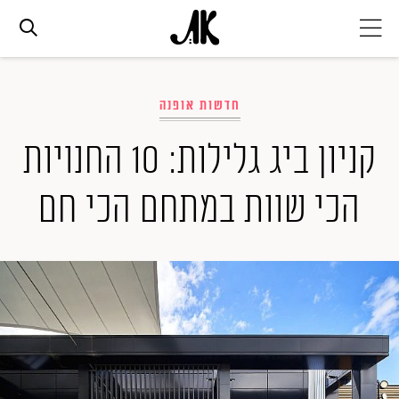
אג׳נדה
חדשות אופנה
אופנה
קניון ביג גלילות: 10 החנויות
הכי שוות במתחם הכי חם
ביוטי
סלבס
ערוצים נוספים
המגזין