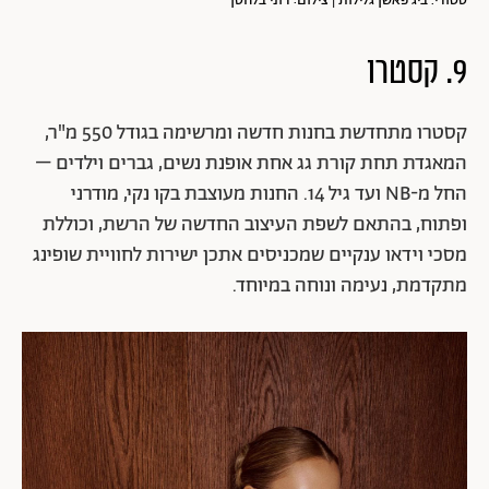
סטורי. ביג פאשן גלילות | צילום: רוני בלחסן
9. קסטרו
קסטרו מתחדשת בחנות חדשה ומרשימה בגודל 550 מ"ר,
המאגדת תחת קורת גג אחת אופנת נשים, גברים וילדים –
החל מ-NB ועד גיל 14. החנות מעוצבת בקו נקי, מודרני
ופתוח, בהתאם לשפת העיצוב החדשה של הרשת, וכוללת
מסכי וידאו ענקיים שמכניסים אתכן ישירות לחוויית שופינג
מתקדמת, נעימה ונוחה במיוחד.