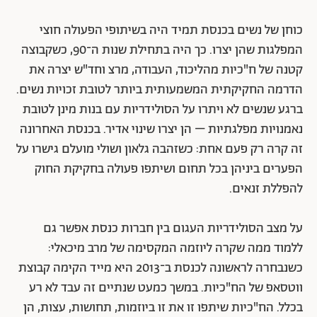
כוחן של נשים בכנסת תמיד היה בשיתופי הפעולה חוצי
המפלגות שהן יצרו. כך היה בתחילת שנות ה־90, כשקבוצה
קטנה של ח"כיות מהליכוד, העבודה, מרצ וחד"ש יצרה את
הדרמה החקיקתית המשמעותית ביותר לטובת זכויות נשים.
ברגע שנשים לא ויתרו על הסולידריות עם בנות מינן לטובת
נאמנויות מפלגתיות – הן יצרו שינוי אדיר. בכנסת האחרונה
זה קרה רק פעם אחת: כשזהבה גלאון ושולי מועלם גישרו על
הפערים ביניהן בכל תחום ושיתפו פעולה בחקיקת החוק
להפללת זנאים.
על מצב הסולידריות העגום בין חברות כנסת אפשר גם
ללמוד ממה שקרה ליוזמה המקסימה של מרב מיכאלי:
כשנבחרה לראשונה לכנסת ב־2013 היא מייד הקימה קבוצת
ווטסאפ של הח"כיות. במשך כמעט שנתיים זה עבד לא רע
בכלל. הח"כיות שיתפו זו את זו ביוזמות, תחושות, עצות, הן