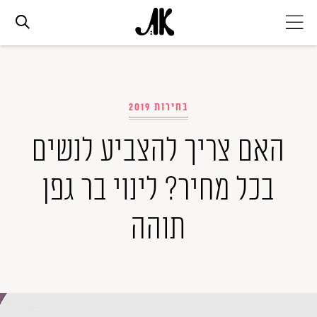
אג׳נדה
בחירות 2019
אופנה
האם צריך להצביע לנשים
ביוטי
בכל מחיר? לינוי בר גפן
סלבס
תוהה
ערוצים נוספים
המגזין