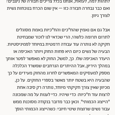
לתהות למה, לעזאזל, אנחנו בכלל צריכים חבורה של ניצבים?
ואם כבר נבחרה חבורה כזו – אין שום הכרח בנוכחות נשית
לצורך גיוון.
אבל גם אם נאמין שהח"כים והח"כיות באמת מסוגלים
לתרום תרומה כלשהי, הרי שכדאי לנו לזכור שמבחינת
חקיקה לא נותרה עוד עבודה דרמטית במיוחד לפמיניסטיות.
הבעיה של נשים כיום היא פחות החוק ויותר האכיפה או
היעדר האכיפה שלו. כך, למשל, החוק לא מאפשר לפטר אותך
במהלך היריון, אבל ההיתרים הנרחבים שמשרד הכלכלה
מספק למעסיקים המאפשרים לחרוג מהחוק מעידים על כך
שהבעיה היא בשטח יותר מאשר בספרי החוקים. על כן,
מכיוון שאין צורך חקיקתי מיוחד, נותרה רק סיבה אחת
לרצות עוד ח"כיות: כדי שיהיו. כדי לענות על מה שמכונה
"הייצוג הכמותי". וכאן כבר מדובר בנקודה מסוכנת ממש
עבור נשים שרוצות שינוי חיובי: כשהייצוג הכמותי הופך