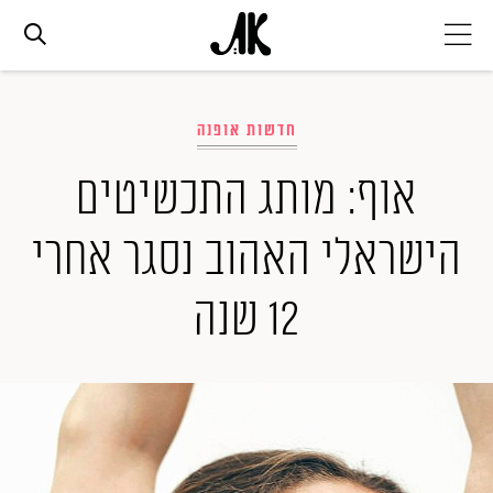
אג׳נדה
חדשות אופנה
אופנה
אוף: מותג התכשיטים
הישראלי האהוב נסגר אחרי
ביוטי
12 שנה
סלבס
ערוצים נוספים
המגזין