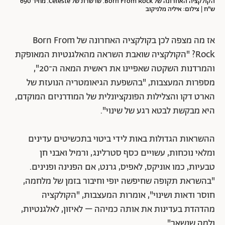
הקולקציה האחרונה של Born From Rock. שרשרת של Celeste. מחיר 690
ש"ח | צילום: איליה מלניקוב
אז מה מצפה לכן בקולקציה האחרונה של Born From
Rock? "הקולקציה שואבת השראה מהאלגנטיות המאופקת
והמרדנות השקטה שאפיינו את ראשית המאה ה־20",
מספרות המעצבות, "בהשפעת הגיאומטריה הנועזת של
הארט דקו והצלילות הפונקציונלית של המודרניזם המוקדם,
היא מבקשת לבטא רגע של שינוי".
ההשראות הגדולות באות לידי ביטוי בתכשיטים עדינים
ומלאי נוכחות, עשויים כסף סטרלינג, ורמיל ואבני חן
טבעיות, כמו אוניקס, לאפיס, גרנט, אם הפנינה ופנינים.
"בהשראת תקופה שחיפשה יופי וחיבור בזמן של מלחמה,
חוסר ודאות ושינוי", אומרות המעצבות, "הקולקציה
מהדהדת בעדינות את אותה כמיהה – לאיזון, לאלגנטיות,
ולמה שנשאר".