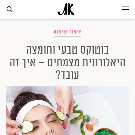
אג׳נדה
איפור וטיפוח
בוטוקס טבעי וחומצה
אופנה
היאלורונית מצמחים – איך זה
ביוטי
עובד?
סלבס
ערוצים נוספים
המגזין