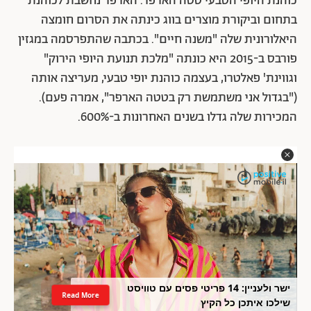
כוהנת היופי הטבעי טטה הארפר. הארפר נחשבת לכוהנת
בתחום וביקורת מוצרים בווג כינתה את הסרום חומצה
היאלורונית שלה "משנה חיים". בכתבה שהתפרסמה במגזין
פורבס ב-2015 היא כונתה "מלכת תנועת היופי הירוק"
וגווינת' פאלטרו, בעצמה כוהנת יופי טבעי, מעריצה אותה
("בגדול אני משתמשת רק בטטה הארפר", אמרה פעם).
המכירות שלה גדלו בשנים האחרונות ב-600%.
ישר ולעניין: 14 פריטי פסים עם טוויסט
Read More
שילכו איתכן כל הקיץ