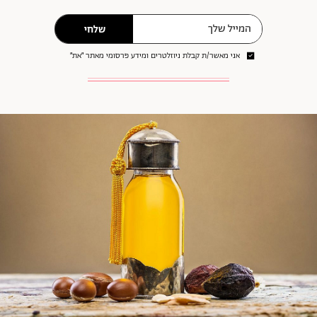
שלחי
אני מאשר/ת קבלת ניוזלטרים ומידע פרסומי מאתר ״את״