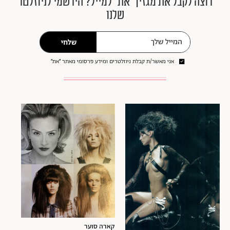
רוצה לקבל את מגזין ״את״ למייל? הירשמי לניוזלטר
שלנו
שלחי
אני מאשר/ת קבלת ניוזלטרים ומידע פרסומי מאתר ״את״
קארה סוער