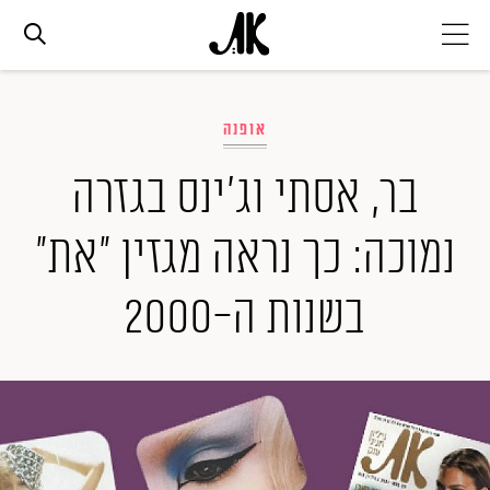
אג׳נדה
אופנה
אופנה
בר, אסתי וג'ינס בגזרה
נמוכה: כך נראה מגזין "את"
ביוטי
בשנות ה-2000
סלבס
ערוצים נוספים
המגזין