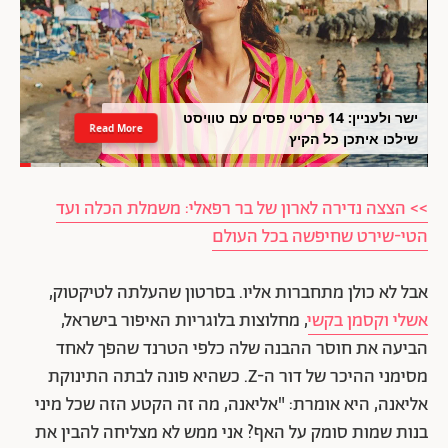
ישר ולעניין: 14 פריטי פסים עם טוויסט
Read More
שילכו איתכן כל הקיץ
>> הצצה נדירה לארון של בר רפאלי: משמלת הכלה ועד
הטי-שירט שחיפשה בכל העולם
אבל לא כולן מתחברות אליו. בסרטון שהעלתה לטיקטוק,
אשלי וקסמן בקשי
, מחלוצות בלוגריות האיפור בישראל,
הביעה את חוסר ההבנה שלה כלפי הטרנד שהפך לאחד
מסימני ההיכר של דור ה-Z. כשהיא פונה לבתה התינוקת
אליאנה, היא אומרת: "אליאנה, מה זה הקטע הזה שכל מיני
בנות שמות סומק על האף? אני ממש לא מצליחה להבין את