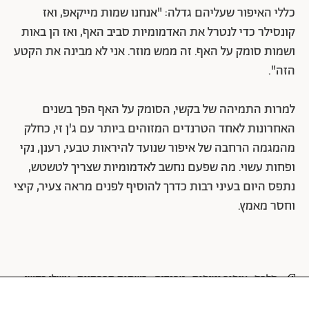
כללי האיפור שעליהם גדלה: "אנחנו שמות מייקאפ, ואז
קונסילר כדי לנטרל את האדמומיות סביב האף, ואז הן באות
ושמות סומק על האף. זה ממש מוזר. אני לא מבינה את הקטע
הזה".
למרות התמיהה של בקשי, הסומק על האף הפך בשנים
האחרונות לאחד הטרנדים המזוהים ביותר עם ג'ן זי, כחלק
מהמגמה הרחבה של איפור שנועד להיראות טבעי, רענן, נקי
ופחות עשוי. מה שפעם נחשב לאדמומיות שצריך לטשטש,
נתפס היום בעיני רבות כדרך להוסיף לפנים מראה צעיר, קיצי
וחסר מאמץ.
סלבס
איפור וטיפוח
טרנדים
רשתות חברתיות
אשלי בקשי