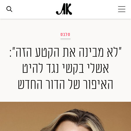
אג׳נדה
סלבס
אופנה
"לא מבינה את הקטע הזה":
אשלי בקשי נגד להיט
ביוטי
האיפור של הדור החדש
סלבס
ערוצים נוספים
המגזין