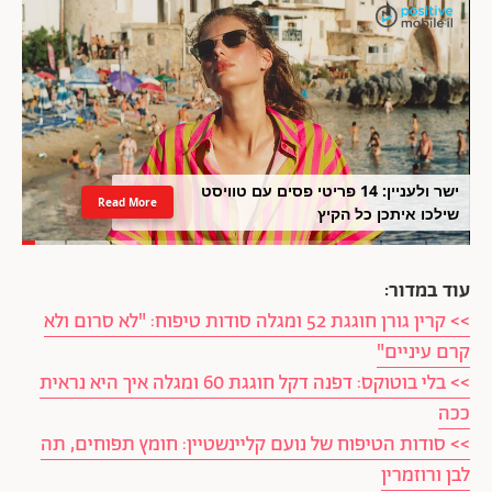
ישר ולעניין: 14 פריטי פסים עם טוויסט
Read More
שילכו איתכן כל הקיץ
עוד במדור:
>> קרין גורן חוגגת 52 ומגלה סודות טיפוח: "לא סרום ולא
קרם עיניים"
>> בלי בוטוקס: דפנה דקל חוגגת 60 ומגלה איך היא נראית
ככה
>> סודות הטיפוח של נועם קליינשטיין: חומץ תפוחים, תה
לבן ורוזמרין