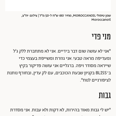
שמן טיפולי MOROCCANOIL, מחיר 180 ש"ח ל-50 מ"ל | צילום: יח"צ,
Moroccanoil
מני פדי
"אני לא עושה שום דבר בידיים. אני לא מתחברת ללק ג'ל
ומעדיפה מראה טבעי. אני גוזרת ומשייפת בעצמי כדי
שייראה מסודר ויפה. ברגליים אני עושה פדיקור בקיץ
ב־BLISS בקניון שבעת הכוכבים, עם לק עדין, ובחורף נותנת
לציפורניים לנוח".
גבות
"יש לי גבות מאוד בהירות, לא דקות ולא עבות. אני מסדרת