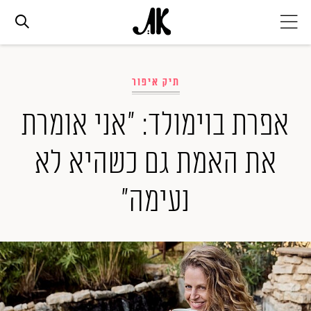
אג׳נדה
תיק איפור
אופנה
אפרת בוימולד: "אני אומרת
את האמת גם כשהיא לא
ביוטי
נעימה"
סלבס
ערוצים נוספים
המגזין