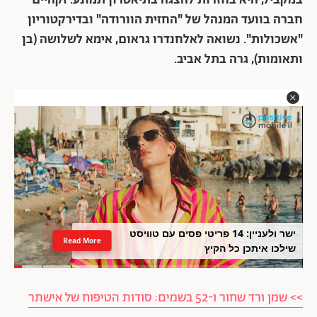
במקביל, היא בחזרות להצגה בתיאטרון תמונע. זקהיים
חברה בוועד המנהל של "החזית הוורודה" ובדירקטוריון
"אשכולות". נשואה לאלחנדרו גראום, אימא לשלושה (בן
ותאומות), גרה בתל אביב.
ישר ולעניין: 14 פריטי פסים עם טוויסט
Read More
שילכו איתכן כל הקיץ
>> שמן ורד שחור ו-52 בשמים: סודות הטיפוח של אישתר