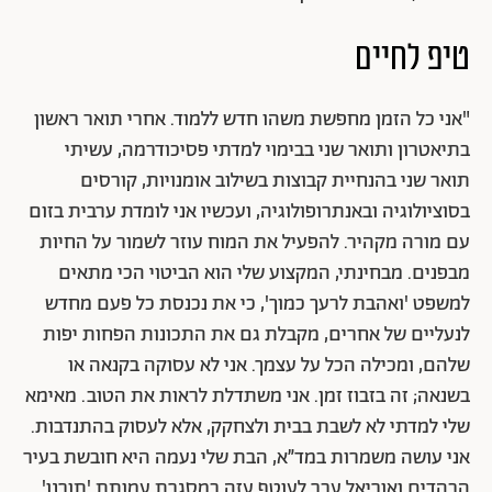
טיפ לחיים
"אני כל הזמן מחפשת משהו חדש ללמוד. אחרי תואר ראשון
בתיאטרון ותואר שני בבימוי למדתי פסיכודרמה, עשיתי
תואר שני בהנחיית קבוצות בשילוב אומנויות, קורסים
בסוציולוגיה ובאנתרופולוגיה, ועכשיו אני לומדת ערבית בזום
עם מורה מקהיר. להפעיל את המוח עוזר לשמור על החיות
מבפנים. מבחינתי, המקצוע שלי הוא הביטוי הכי מתאים
למשפט 'ואהבת לרעך כמוך', כי את נכנסת כל פעם מחדש
לנעליים של אחרים, מקבלת גם את התכונות הפחות יפות
שלהם, ומכילה הכל על עצמך. אני לא עסוקה בקנאה או
בשנאה; זה בזבוז זמן. אני משתדלת לראות את הטוב. מאימא
שלי למדתי לא לשבת בבית ולצחקק, אלא לעסוק בהתנדבות.
אני עושה משמרות במד״א, הבת שלי נעמה היא חובשת בעיר
הבהדים ואוריאל עבר לעוטף עזה במסגרת עמותת 'תורנו'