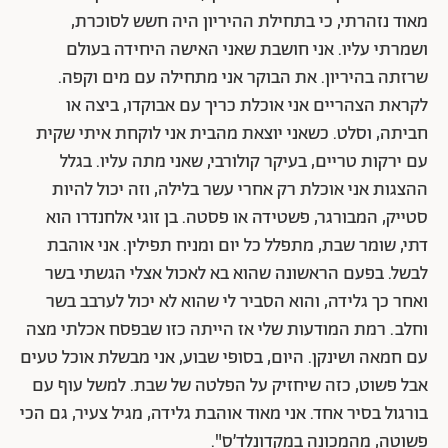
מאוד נזהרתי, כי בתחילת ההיריון היה חשש לסוכרת,
ושמרתי עליו. אני חושבת שאני האישה היחידה בעולם
שרזתה בהיריון. את הבוקר אני מתחילה עם מים וקפה.
לקראת הצהריים אני אוכלת כריך עם אבוקדו, ביצה או
חביתה, וסלט. כשאני יוצאת מהבית אני לוקחת איתי שקית
עם ירקות טריים, בעיקר קולורבי, שאני מתה עליו. בגלל
ההצגות אני אוכלת רק אחרי עשר בלילה, וזה יכול להיות
סטייק, המבורגר, פשטידה או פסטה. בן זוגי אלחנדרו הוא
דתי, שומר שבת, מתפלל כל יום ומניח תפילין. אני אוהבת
לבשל. בפעם הראשונה שהוא בא לאכול אצלי הגשתי בשר
ואחר כך גלידה, והוא הסביר לי שהוא לא יכול לערבב בשר
וחלב. רמת המודעות שלי אז הייתה כזו שבפסח אכלתי מצה
עם חמאה ושינקן. היום, בסופי שבוע, אני מבשלת אוכל טעים
אבל פשוט, כזה שיחזיק על הפלטה של שבת. למשל עוף עם
בורגול בסיר אחד. אני מאוד אוהבת גלידה, מגיל צעיר, גם הכי
פשוטה, מהמכונה במקדונלד׳ס".