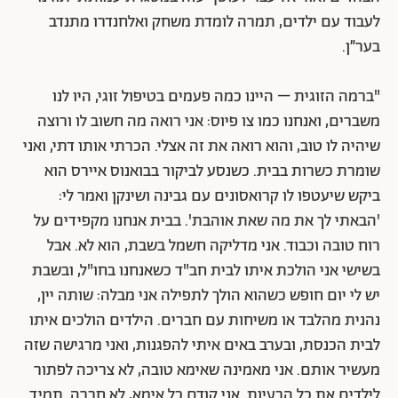
לעבוד עם ילדים, תמרה לומדת משחק ואלחנדרו מתנדב
בער״ן.
"ברמה הזוגית – היינו כמה פעמים בטיפול זוגי, היו לנו
משברים, ואנחנו כמו צו פיוס: אני רואה מה חשוב לו ורוצה
שיהיה לו טוב, והוא רואה את זה אצלי. הכרתי אותו דתי, ואני
שומרת כשרות בבית. כשנסע לביקור בבואנוס איירס הוא
ביקש שיעטפו לו קרואסונים עם גבינה ושינקן ואמר לי:
'הבאתי לך את מה שאת אוהבת'. בבית אנחנו מקפידים על
רוח טובה וכבוד. אני מדליקה חשמל בשבת, הוא לא. אבל
בשישי אני הולכת איתו לבית חב"ד כשאנחנו בחו"ל, ובשבת
יש לי יום חופש כשהוא הולך לתפילה אני מבלה: שותה יין,
נהנית מהלבד או משיחות עם חברים. הילדים הולכים איתו
לבית הכנסת, ובערב באים איתי להפגנות, ואני מרגישה שזה
מעשיר אותם. אני מאמינה שאימא טובה, לא צריכה לפתור
לילדים את כל הבעיות. אני קודם כל אימא, לא חברה. תמיד