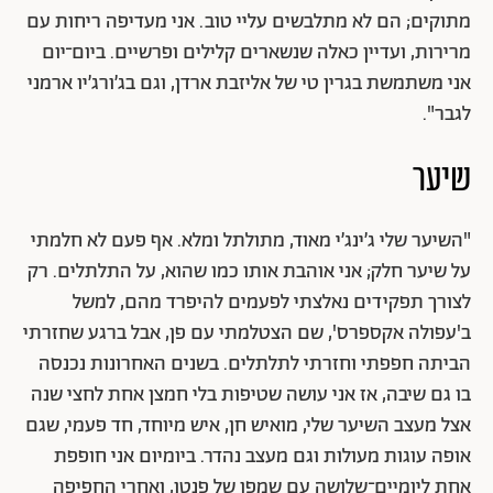
מתוקים; הם לא מתלבשים עליי טוב. אני מעדיפה ריחות עם
מרירות, ועדיין כאלה שנשארים קלילים ופרשיים. ביום־יום
אני משתמשת בגרין טי של אליזבת ארדן, וגם בג׳ורג׳יו ארמני
לגבר".
שיער
"השיער שלי ג׳ינג׳י מאוד, מתולתל ומלא. אף פעם לא חלמתי
על שיער חלק; אני אוהבת אותו כמו שהוא, על התלתלים. רק
לצורך תפקידים נאלצתי לפעמים להיפרד מהם, למשל
ב'עפולה אקספרס', שם הצטלמתי עם פן, אבל ברגע שחזרתי
הביתה חפפתי וחזרתי לתלתלים. בשנים האחרונות נכנסה
בו גם שיבה, אז אני עושה שטיפות בלי חמצן אחת לחצי שנה
אצל מעצב השיער שלי, מואיש חן, איש מיוחד, חד פעמי, שגם
אופה עוגות מעולות וגם מעצב נהדר. ביומיום אני חופפת
אחת ליומיים־שלושה עם שמפו של פנטן, ואחרי החפיפה