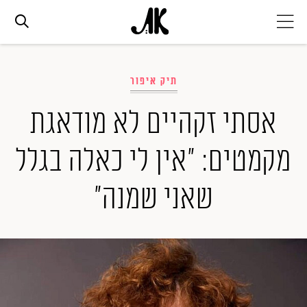
אג׳נדה
תיק איפור
אופנה
אסתי זקהיים לא מודאגת
מקמטים: "אין לי כאלה בגלל
ביוטי
שאני שמנה"
סלבס
ערוצים נוספים
המגזין