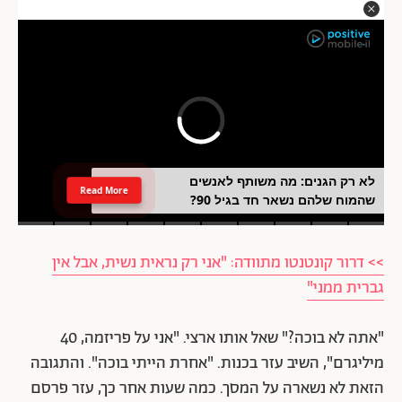
לא רק הגנים: מה משותף לאנשים
Read More
שהמוח שלהם נשאר חד בגיל 90?
>> דרור קונטנטו מתוודה: "אני רק נראית נשית, אבל אין
גברית ממני"
"אתה לא בוכה?" שאל אותו ארצי. "אני על פריזמה, 40
מיליגרם", השיב עזר בכנות. "אחרת הייתי בוכה". והתגובה
הזאת לא נשארה על המסך. כמה שעות אחר כך, עזר פרסם