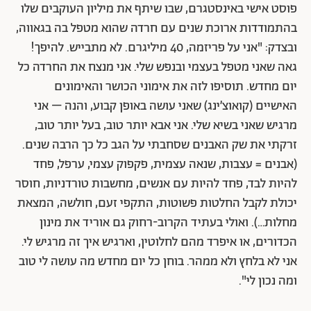
פוסט אישי באינסטגרם, שבו שיתף את מיליון העוקבים שלו
בהתמודדות ארוכת שנים עם חרדה שהוא מטפל בה בגאווה,
ובצדק: "אני על פריזמה, 40 מיליגרם. לא מתבייש. להיפך!
גאה שאני מטפל בעצמי ובנפש שלי. אני מנצח את החרדה כל
יום מחדש. תוסיפו לזה את אימוני הכושר והאימונים
האישיים (קואוצ׳ינג) שאני עושה באופן קבוע, והנה – אני
מרגיש שאני בשיא שלי. אני אבא יותר טוב, בעל יותר טוב,
זרקתי את שק האבנים שסחבתי על הגב כל כך הרבה שנים.
(אבנים = עצבות, שנאה עצמית, פקפוק עצמי, ערפל, פחד
להיות לבד, פחד להיות עם אנשים, מחשבות טורדניות, חוסר
יכולת לקבל החלטות פשוטות, התקפי זעם, חולשה, המצאת
מחלות…). ואולי בעתיד הקרוב-רחוק גם אוריד את מינון
הכדורים, או איפרד מהם לחלוטין, וארגיש איך זה מרגיש לי.
אני לא בלחץ ולא ממהר. בוחן כל יום מחדש מה עושה לי טוב
ומה נכון לי".