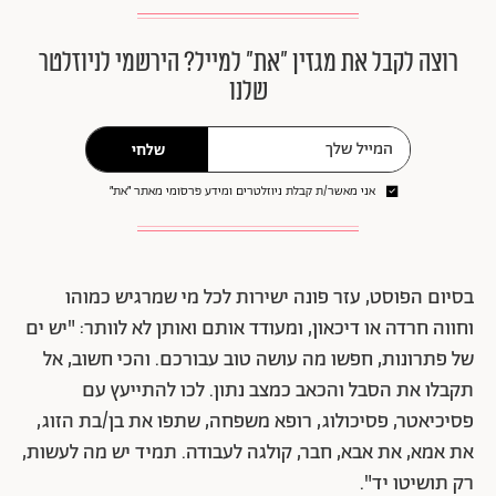
רוצה לקבל את מגזין ״את״ למייל? הירשמי לניוזלטר
שלנו
שלחי
אני מאשר/ת קבלת ניוזלטרים ומידע פרסומי מאתר ״את״
בסיום הפוסט, עזר פונה ישירות לכל מי שמרגיש כמוהו
וחווה חרדה או דיכאון, ומעודד אותם ואותן לא לוותר: "יש ים
של פתרונות, חפשו מה עושה טוב עבורכם. והכי חשוב, אל
תקבלו את הסבל והכאב כמצב נתון. לכו להתייעץ עם
פסיכיאטר, פסיכולוג, רופא משפחה, שתפו את בן/בת הזוג,
את אמא, את אבא, חבר, קולגה לעבודה. תמיד יש מה לעשות,
רק תושיטו יד".