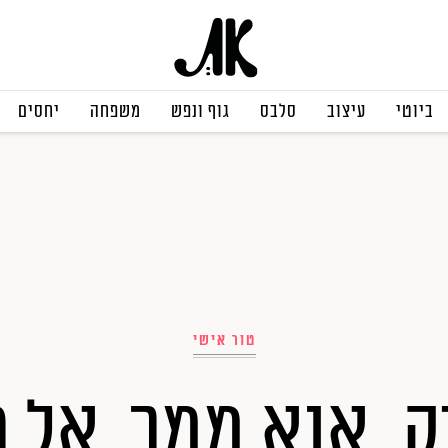
ביוטי
עיצוב
סלבס
גוף ונפש
משפחה
יחסים
טור אישי
ק, אנא ממך, אל 