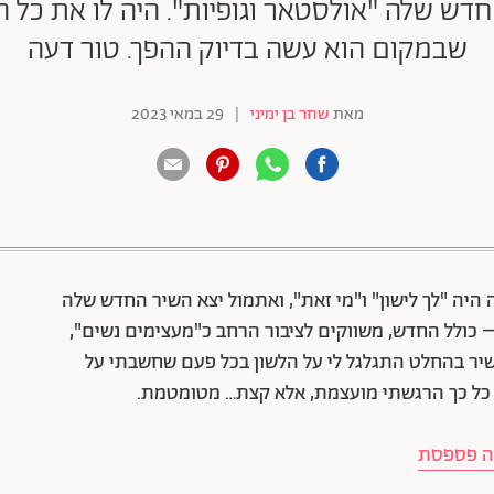
חדש שלה "אולסטאר וגופיות". היה לו את כל ה
שבמקום הוא עשה בדיוק ההפך. טור דעה
מאת
שחר בן ימיני
|
29 במאי 2023
88 שיתופים | 132 צפיות
היה "לך לישון" ו"מי זאת", ואתמול יצא השיר החדש שלה
ם – כולל החדש, משווקים לציבור הרחב כ"מעצימים נשים",
יר בהחלט התגלגל לי על הלשון בכל פעם שחשבתי על
לא כל כך הרגשתי מועצמת, אלא קצת… מטומטמת.
מה פספסת