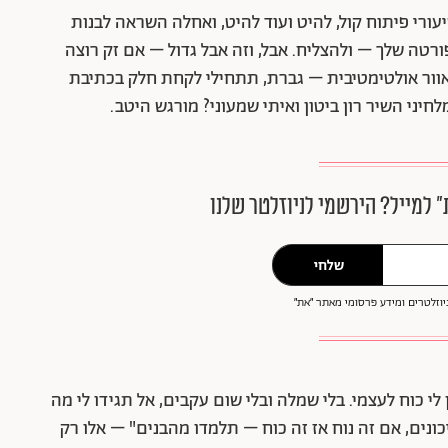
רי פיתוח קול, להיט ועוד להיט, ואחלה השראה לבנות
טה שלך – ולהצליח. אבל, וזה אבל גדול – אם זק רוצה
 פאוור אולטימטיבית – גברת, תתחילי לקחת חלק בכתיבת
חיני השיר רון ביטון ואיתי שמעוני? מורגש היטב.
״ למייל? הירשמי לניוזלטר שלנו
שלחי
וזלטרים ומידע פרסומי מאתר ״את״
י כוח לעצמי. בלי שמלה ובלי שום עקבים, אל תגידו לי מה
כונים, אם זה נוח אז זה כוח – תלמדו מהבנים" – אלו רק