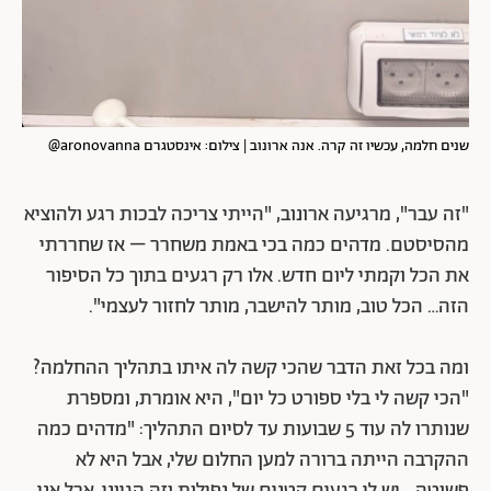
שנים חלמה, עכשיו זה קרה. אנה ארונוב | צילום: אינסטגרם aronovanna@
"זה עבר", מרגיעה ארונוב, "הייתי צריכה לבכות רגע ולהוציא
מהסיסטם. מדהים כמה בכי באמת משחרר – אז שחררתי
את הכל וקמתי ליום חדש. אלו רק רגעים בתוך כל הסיפור
הזה… הכל טוב, מותר להישבר, מותר לחזור לעצמי".
ומה בכל זאת הדבר שהכי קשה לה איתו בתהליך ההחלמה?
"הכי קשה לי בלי ספורט כל יום", היא אומרת, ומספרת
שנותרו לה עוד 5 שבועות עד לסיום התהליך: "מדהים כמה
ההקרבה הייתה ברורה למען החלום שלי, אבל היא לא