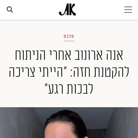
אג׳נדה
סלבס
אופנה
אנה ארונוב אחרי הניתוח
להקטנת חזה: "הייתי צריכה
ביוטי
לבכות רגע"
סלבס
ערוצים נוספים
המגזין