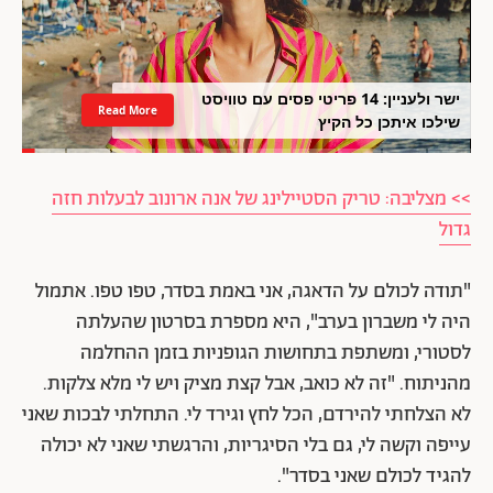
ישר ולעניין: 14 פריטי פסים עם טוויסט
Read More
שילכו איתכן כל הקיץ
>> מצליבה: טריק הסטיילינג של אנה ארונוב לבעלות חזה
גדול
"תודה לכולם על הדאגה, אני באמת בסדר, טפו טפו. אתמול
היה לי משברון בערב", היא מספרת בסרטון שהעלתה
לסטורי, ומשתפת בתחושות הגופניות בזמן ההחלמה
מהניתוח. "זה לא כואב, אבל קצת מציק ויש לי מלא צלקות.
לא הצלחתי להירדם, הכל לחץ וגירד לי. התחלתי לבכות שאני
עייפה וקשה לי, גם בלי הסיגריות, והרגשתי שאני לא יכולה
להגיד לכולם שאני בסדר".