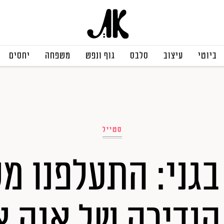
ביוטי
עיצוב
סלבס
גוף ונפש
משפחה
יחסים
סטייל
בגני: התעלפנו מ
נדירה של אנה א