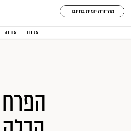
אג׳נדה
אופנה
הפרח 
הכלה ה