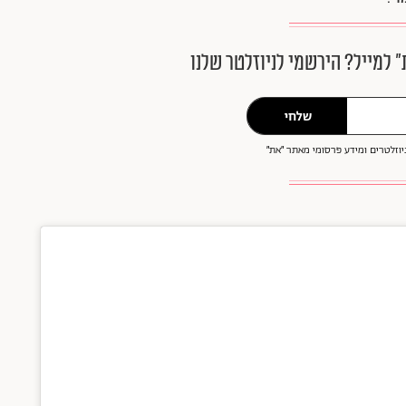
״ למייל? הירשמי לניוזלטר שלנו
שלחי
וזלטרים ומידע פרסומי מאתר ״את״