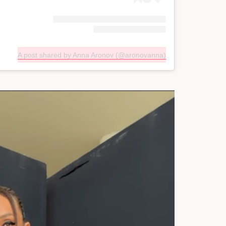
A post shared by Anna Aronov (@aronovanna)