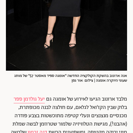
אנה ארונוב בהשקת הקולקציה החדשה "אומגה ספיד מאסטר 57" של מותג
שעוני היוקרה אומגה | צילום: אור גפן
מלבד ארונוב הגיעו לאירוע של אומגה גם
יעל גולדמן פפר
בלוק שבין הקז'ואל לגלאם, עם חולצה לבנה מכופתרת,
מכנסיים מנצנצים ונעלי קטיפה מתוכשטות בצבע פודרה
(אהבנו!), מגישת הטלוויזיה שלמור שטרוזמן לבשה שמלת
מיני ירוקה מקטיפה, ומשפיענית הרשת
דנה זרמון
שלבשה