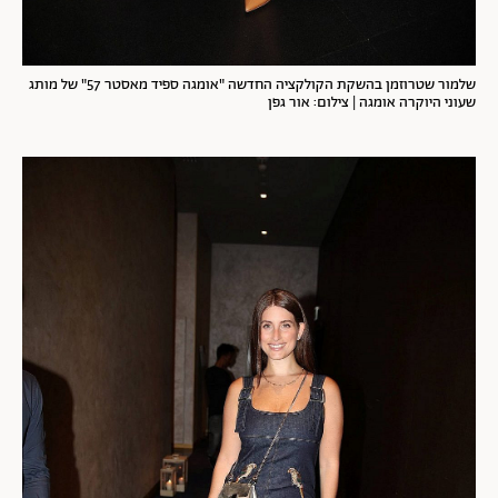
שלמור שטרוזמן בהשקת הקולקציה החדשה "אומגה ספיד מאסטר 57" של מותג
שעוני היוקרה אומגה | צילום: אור גפן