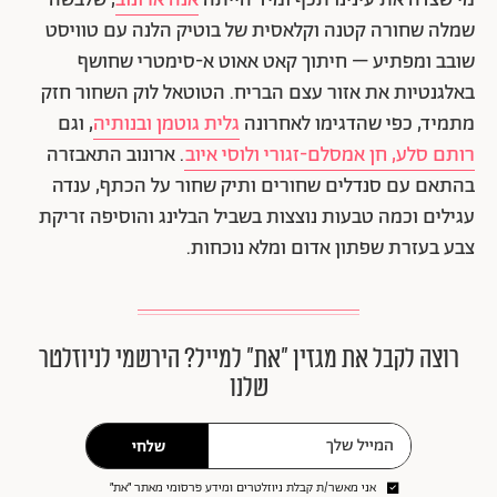
מי שצדה את עינינו תכף ומיד הייתה
אנה ארונוב
, שלבשה
שמלה שחורה קטנה וקלאסית של בוטיק הלנה עם טוויסט
שובב ומפתיע – חיתוך קאט אאוט א-סימטרי שחושף
באלגנטיות את אזור עצם הבריח. הטוטאל לוק השחור חזק
מתמיד, כפי שהדגימו לאחרונה
גלית גוטמן ובנותיה
, וגם
רותם סלע, חן אמסלם-זגורי ולוסי איוב
. ארונוב התאבזרה
בהתאם עם סנדלים שחורים ותיק שחור על הכתף, ענדה
עגילים וכמה טבעות נוצצות בשביל הבלינג והוסיפה זריקת
צבע בעזרת שפתון אדום ומלא נוכחות.
רוצה לקבל את מגזין ״את״ למייל? הירשמי לניוזלטר
שלנו
שלחי
אני מאשר/ת קבלת ניוזלטרים ומידע פרסומי מאתר ״את״