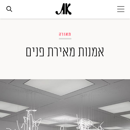
אג׳נדה
תאורה
אופנה
אמנות מאירת פנים
ביוטי
סלבס
ערוצים נוספים
המגזין