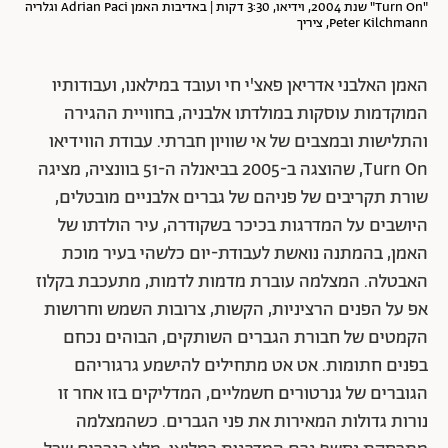
"Turn On" שנת 2004, וידיאו, 3:30 דקות | באדיבות האמן Adrian Paci וגלריה
Peter Kilchmann, ציריך
האמן האלבני אדריאן פאצ'י חי ועובד במילאנו, ועבודותיו
המוקדמות עוסקות במולדתו אלבניה, בחוויית ההגירה
והתלישות ובמצבים של אי שוויון חברתי. עבודת הווידיאו
Turn On, שהוצגה ב-2005 בביאנלה ה-51 בוונציה, מציגה
שורת תקריבים של פניהם של גברים אלבניים מובטלים,
היושבים על המדרגות בכיכר בשקודרה, עיר הולדתו של
האמן, בהמתנה נואשת לעבודת-יום כלשהי בעיר מוכת
האבטלה. המצלמה עוברת מדמות לדמות, מתעכבת בקלוז
אפ על הפנים הרציניות, הקשות, צרובות השמש וחרושות
הקמטים של חבורת הגברים השותקים, הבוהים נכחם
בפנים חתומות. אט אט מתחילים להישמע גרגוריהם
הגוברים של גנרטורים חשמליים, המדליקים בזו אחר זו
נורות גדולות המאירות את פני הגברים. כשהמצלמה