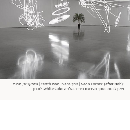
אודות
תרבות ופנאי
מי אנחנו
הפקות אופנה
שירות לקוחות למנויים
תנאי שימוש
עיצוב
מדיניות פרטיות
בריאות
כתבו לנו
הצהרת נגישות
קריירה
יחסים
© יובל סיגלר תקשורת בע"מ 2026
RGB Media
משפחה
Designed, Developed and Powered by
חופש
"Neon Forms" (after Noh) | אמן: Cerith Wyn Evans | שנת 2015, נורות
תוכן מקודם
ניאון לבנות. מתוך תערוכת היחיד בגלריה White Cube, לונדון