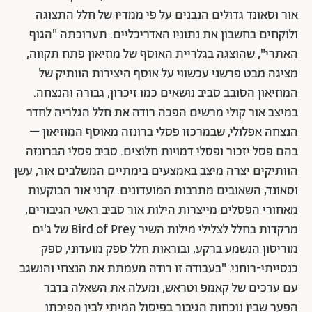
אור וסאונד גדולים הנבנים על פי ממדיו של חלל התצוגה
ולוקחים בחשבון את נתוניו האדריכליים. תערוכתה "הגוף
האתרי", שהוצגה בגלריית האוסף של מוזיאון פתח תקווה,
מציגה מבט פרשני עכשווי על אוסף היצירות הוותיק של
המוזיאון הסובב סביב נושאים כמו זיכרון, גבורה והנצחה.
במיצב אור קולי מרשים הפכה רודה את חלל הגלריה לחדר
הנצחה אפלולי, שבמרכזו פסלי ברונזה מאוסף המוזיאון –
בהם פסל יזכור ופסלי דמויות חלוצים. סביב פסלי הברונזה
הוותיקים יצרה מיצב באמצעים בימתיים המשלבים אור, עשן
וסאונד, השאובים מתרבות המועדונים. קרני אור הבוקעות
מאחורי הפסלים מייצרות הילות אור סביב ראשי הגיבורים,
מרקדות בחלל לצלילי מילות השיר Bird of Prey של ג'ים
מוריסון הנשמע ברקע, ובוראות חלל ספק מועדוני, ספק
כנסייתי-רוחני. "בעבודה זו רודה מעמתת את הנצחי והנשגב
עם ערכים של קאמפ וטראש, ומעלה את השאלה בדבר
הפער שבין נוכחות הגיבור בפיסול המיתי לבין הפיכתו