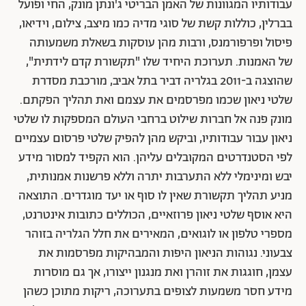
עבודותיו המגוונות של האמן הבריטי ג'ונתן מונק, החי ופועל
בברלין, כוללות קשת של סוגי מדיה כמו מיצב, צילום, וידיאו,
פיסול ופרפורמנס, ורבות מהן עוסקות בשאלת משמעותה
של האמנות. תערוכת היחיד שלו "תקשורת קדם לידתית",
שהוצגה ב-2011 בגלריה דביר בתל אביב, מורכבת מסדרת
שלטי ניאון שכמו מפרסמים את עצמם ואת תהליך הפקתם.
מונק פנה אל חברות שילוט ברחבי העולם המספקות לו שלטי
ניאון עבור עבודותיו, וביקש מהן להפיק שלטי פרסום עצמיים
לפי הסטנדרטים המקובלים עליהן. הוא הקפיד למסור מידע
יבש ומינימלי ללא התערבות יתרה וללא פרשנות אמנותית,
מניע תהליך תקשורת שאין לו סוף או יעד מוגדרים. התוצאה
היא אוסף שלטי ניאון פרוזאיים, הכוללים כתובות אינטרנט,
מספרי טלפון או לוגואים, המאירים את חלל הגלריה בזוהר
צבעוני. נגוהות הניאון היפות והמבהיקות מפרסמות את
עצמן, חוגגות את זוהרן ואת מנגנון ייצורו, אך גם מוסרות
מידע חסר משמעות לצופים בתערוכה, ריקות מתוכן כשהן