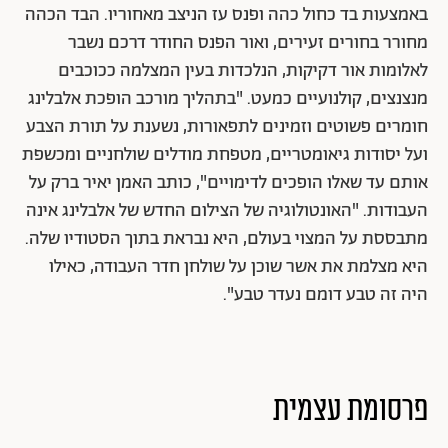
באמצעות בד כחול כהה ופנס עז הניצב מאחוריו. הבד הכהה
מחורר בחורים זעירים, ואור הפנס החודר דרכם נשבר
לאלומות אור דקיקות, הנלכדות בעין המצלמה ככוכבים
מנצנצים, קולנועיים כמעט. "בתהליך מורכב הופכת אלבלינג
חומרים פשוטים וזמינים לתפאורות, נשענת על תורת הצבע
ועל יסודות גיאומטריים, מטפחת מודלים שולחניים ומכשפת
אותם עד שאלו הופכים לדימויים", כותב האמן יאיר ברק על
העבודות. "האונטולוגיה של הצילום החדש של אלבלינג אינה
מתבססת על המצוי בעולם, היא נבראת בתוך הסטודיו שלה.
היא מצלמת את אשר שוכן על שולחן חדר העבודה, כאילו
היה זה טבע דומם נעדר טבע".
פרסומת עצמית