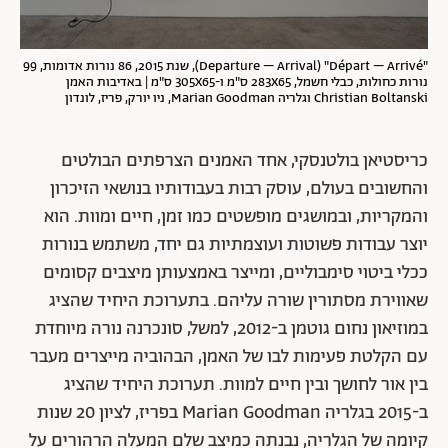
"Departure – Arrival) "Départ – Arrivé), שנת 2015, 86 נורות אדומות, 99
נורות כחולות, כבלי חשמל, 283X65 ס"מ ו-305X65 ס"מ | באדיבות האמן
Christian Boltanski וגלריה Marian Goodman, ניו יורק, פריז, לונדון
כריסטיאן בולטנסקי, אחד האמנים הצרפתים הבולטים
והחשובים בעולם, עוסק רבות בעבודותיו בנושאי הזיכרון
והמקריות, ובמושגים מופשטים כמו זמן, חיים ומוות. הוא
יוצר עבודות פשוטות ועוצמתיות גם יחד, משתמש בנורות
ככלי ביטוי סימבוליים, ומייצר באמצעותן מיצבים קסומים
שאווירת מסתורין שורה עליהם. בתערוכת היחיד שהציג
במוזיאון נחום גוטמן ב-2012, למשל, סונכרנה נורה מיוחדת
עם הקלטת פעימות לבו של האמן, הבהוביה מייצרים מעבר
בין אור לחושך ובין חיים למוות. תערוכת היחיד שהציג
ב-2015 בגלריה Marian Goodman בפריז, לציון 20 שנות
קיומה של הגלריה, נבנתה כמיצב שלם המעלה הרהורים על