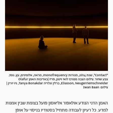
"Contact", שנת 2014, מנורות monofrequency, מראה, אלומינים, עץ, גומי,
צבע שחור. צילום הצבה ממרכז לואי ויטון, פריז |באדיבות האמן Olafur
Eliasson, Neugerriemschneider, ברלין וגלריה Tanya Bonakdar, ניו יורק |
צילום: Iwan Baan
האמן הדני הנודע אולאפור אליאסון פועל בצומת שבין אמנות
למדע. כל רעיון לעבודה מתחיל בסטודיו בניסוי על אופן