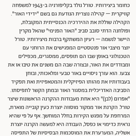
כחומר ביצירותיו. טורל נולד בקליפורניה ב-1943 למשפחה
קוויקרית – קהילה נוצרית הנודעת גם בשם "ידידי האור".
הקהילה שוללת את ההיררכיה הכנסייתית המקובלת,
ופולחנה הדתי סובב סביב "האור הפנימי" שהאל מקרין
היישר לנשמה – רעיון המשתקף ברבות מיצירותיו. טורל
יוצר מיצבי אור פנטסטיים המפגישים את הרוחני עם
הטכנולוגי באופן שבו הם תופסים, ממסגרים, מכפילים
ומבודדים את האור, ובצורה שבה הם משנים את טיבו או את
צבעו. הוא עורך ניסויים באור טבעי ומלאכותי, ובוחן
בעבודותיו את מהותו הפיזיקלית והמטאפיזית ואת תפקיד
הסביבה האדריכלית במסגור האור ובמתן הקשר לתפיסתו.
"אפרום (לבן)" היא אחת מעבודות ההקרנה הראשונות שיצר
טורל. הקרנת אור ממקור מוסווה יוצרת כעין קובייה מוארת,
המרחפת על מפגש הקירות בחלל המוחשך. אף על פי שהיא
נראית כדימוי או כפסל, העבודה היא למעשה הקרנה יוצרת
אשליה, המערערת את המוסכמות הבסיסיות של התפיסה