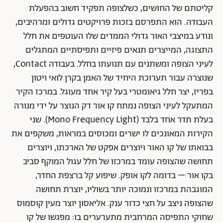
קליטתם של החושים, כשלצופה תפקיד חשוב בהפעלת
העבודה. הוא התפרסם בזכות פרויקטים גדולים ומרהיבים,
ונודע במיצבי האור גדולי הממדים שלו העוטפים את חלל
התצוגה, המייצרים תנאים פיזיים ותפיסתיים המתגלים
לעיני הצופה ומשתנים עם תנועתו בחלל. בעבודה Contact,
שנוצרה עבור תערוכת היחיד של האמן בקרן לואי ויטון
בפריז, יצר חלל גיאומטרי בעל קיר אחד מעוגל. במרכז הקיר
המתעקל לעיני הצופה נמתח קו אור דק הנוצר על ידי מנורה
בעלת תדר אחד בלבד (Mono Frequency Light). שני
הקירות המאונכים לו ישרים ומכוסים במראות, משקפים את
בבואתו של קו האור ויוצרים אפקט של הארכתו, ויוצרים
תחושה שהצופה עומד במרכזו של חלל עגול המוקף סביב
בקו אור – בדומה לקו אופק. שיפוע קל ברצפת החדר,
המוגבהת במרכזו ונמוכה יותר בשוליו, יוצרת תחושה
שהצופה ניצב על חצי כדור ענק. אליאסון יוצר מעין קוסמוס
שחוקי התפיסה המרחבית מתערערים בו: מפגשו של קו