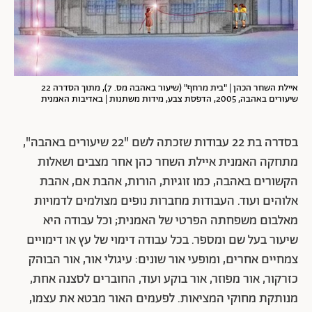
איילת השחר הכהן | "בית מרחף" (שיעור באהבה מס. 7), מתוך הסדרה 22
שיעורים באהבה, 2005, הדפסת צבע, מידות משתנות | באדיבות האמנית
בסדרה בת 22 עבודות שזכתה לשם "22 שיעורים באהבה",
מתחקה האמנית איילת השחר כהן אחר מצבים ושאלות
הקשורים באהבה, כמו זוגיות, הורות, אהבת אם, אהבת
אלוהים ועוד. העבודות מחברות נופים מצולמים לדמויות
מאלבום משפחתה הפרטי של האמנית; וכל עבודה היא
שיעור בעל שם ומספר. בכל עבודה דימוי של עץ או דימויים
צמחיים אחרים, ומופעי אור שונים: עיגולי אור, אור הבוהק
כזרקור, אור מפוזר, אור בוקע ועוד, החוברים לסצנה אחת,
מנותקת מחוקי המציאות. לפעמים האור מבטא את עצמו,