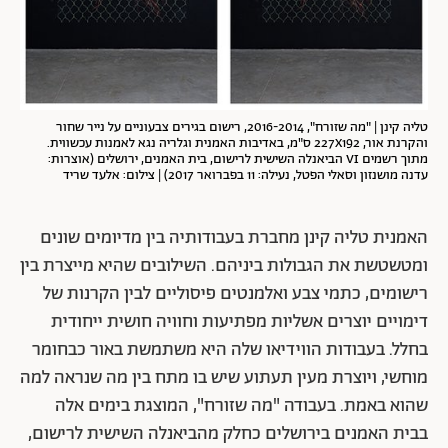
טליה קינן | "מה שזורח", 2016-2014, רישום בגירים צבעוניים על נייר שחור
והקרנת אור, 227X192 ס"מ, באדיבות האמנית וגלריה נגא לאמנות עכשווית.
מתוך רשמים VI הביאנלה השישית לרישום, בית האמנים, ירושלים (אוצרות:
עדנה מושנזון וסאלי הפטל, נעילה: 11 בפברואר 2017) | צילום: אלעד שריד
האמנית טליה קינן מחברת בעבודותיה בין מדיומים שונים
ומטשטשת את הגבולות ביניהם. השילובים שהיא מייצרת בין
רישומים, כתמי צבע ואלמנטים פיסוליים לבין הקרנות של
דימויים יוצרים אשליות מפתיעות וחוויה חושית ייחודית
בחלל. בעבודות הווידיאו שלה היא משתמשת באור כבחומר
מוחשי, ויוצרת מעין תעתוע שיש בו מתח בין מה שנראה למה
שהוא באמת. בעבודה "מה שזורח", המוצגת בימים אלה
בבית האמנים בירושלים כחלק מהביאנלה השישית לרישום,