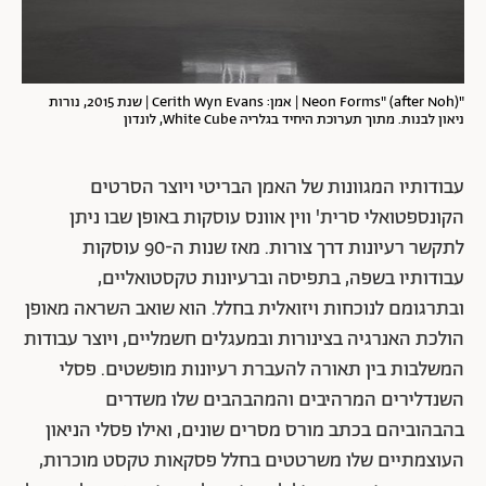
"Neon Forms" (after Noh) | אמן: Cerith Wyn Evans | שנת 2015, נורות
ניאון לבנות. מתוך תערוכת היחיד בגלריה White Cube, לונדון
עבודותיו המגוונות של האמן הבריטי ויוצר הסרטים
הקונספטואלי סרית' ווין אוונס עוסקות באופן שבו ניתן
לתקשר רעיונות דרך צורות. מאז שנות ה-90 עוסקות
עבודותיו בשפה, בתפיסה וברעיונות טקסטואליים,
ובתרגומם לנוכחות ויזואלית בחלל. הוא שואב השראה מאופן
הולכת האנרגיה בצינורות ובמעגלים חשמליים, ויוצר עבודות
המשלבות בין תאורה להעברת רעיונות מופשטים. פסלי
השנדלירים המרהיבים והמהבהבים שלו משדרים
בהבהוביהם בכתב מורס מסרים שונים, ואילו פסלי הניאון
העוצמתיים שלו משרטטים בחלל פסקאות טקסט מוכרות,