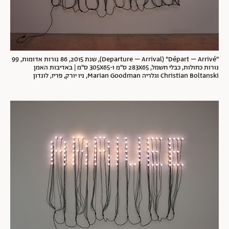
"Departure – Arrival) "Départ – Arrivé), שנת 2015, 86 נורות אדומות, 99
נורות כחולות, כבלי חשמל, 283X65 ס"מ ו-305X65 ס"מ | באדיבות האמן
Christian Boltanski וגלריה Marian Goodman, ניו יורק, פריז, לונדון