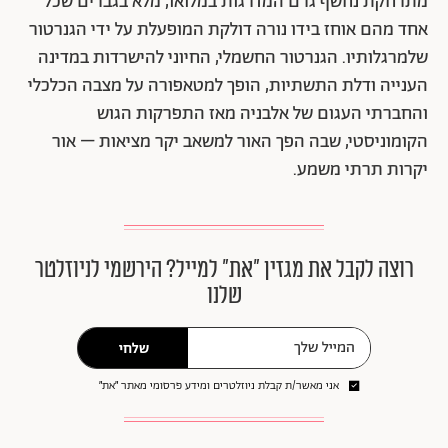
מתרחקת נחשף גרם המדרגות במלואו, מלא בגברים שכל
אחד מהם אוחז בידו נורה דולקת המופעלת על ידי הגנרטור
שלמרגלותיו. הגנרטור החשמלי, החיוני להישרדות במדינה
הענייה ודלת התשתיות, הופך למטאפורה על מצבה הכלכלי
והחברתי העגום של אלבניה מאז התפרקות הגוש
הקומוניסטי, שבה הפך האור למשאב יקר מציאות – אור
יקרות תרתי משמע.
רוצה לקבל את מגזין ״את״ למייל? הירשמי לניוזלטר
שלנו
שלחי
אני מאשר/ת קבלת ניוזלטרים ומידע פרסומי מאתר ״את״