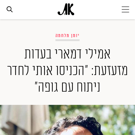
אג׳נדה
יומן מלחמה
אופנה
אמילי דמארי בעדות
מזעזעת: "הכניסו אותי לחדר
ביוטי
ניתוח עם גופה"
סלבס
ערוצים נוספים
המגזין