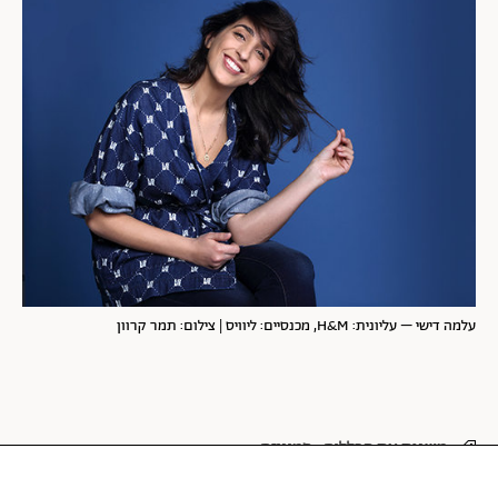
עלמה דישי – עליונית: H&M, מכנסיים: ליוויס | צילום: תמר קרוון
משנות את הכללים
פמיניזם