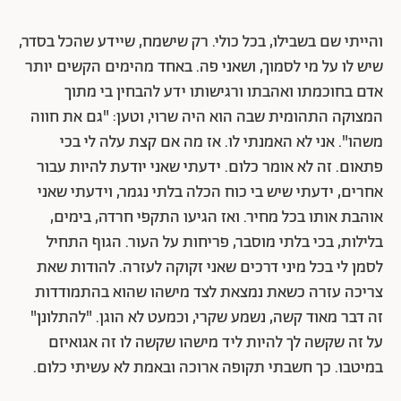
והייתי שם בשבילו, בכל כולי. רק שישמח, שיידע שהכל בסדר,
שיש לו על מי לסמוך, ושאני פה. באחד מהימים הקשים יותר
אדם בחוכמתו ואהבתו ורגישותו ידע להבחין בי מתוך
המצוקה התהומית שבה הוא היה שרוי, וטען: "גם את חווה
משהו". אני לא האמנתי לו. אז מה אם קצת עלה לי בכי
פתאום. זה לא אומר כלום. ידעתי שאני יודעת להיות עבור
אחרים, ידעתי שיש בי כוח הכלה בלתי נגמר, וידעתי שאני
אוהבת אותו בכל מחיר. ואז הגיעו התקפי חרדה, בימים,
בלילות, בכי בלתי מוסבר, פריחות על העור. הגוף התחיל
לסמן לי בכל מיני דרכים שאני זקוקה לעזרה. להודות שאת
צריכה עזרה כשאת נמצאת לצד מישהו שהוא בהתמודדות
זה דבר מאוד קשה, נשמע שקרי, וכמעט לא הוגן. "להתלונן"
על זה שקשה לך להיות ליד מישהו שקשה לו זה אגואיזם
במיטבו. כך חשבתי תקופה ארוכה ובאמת לא עשיתי כלום.