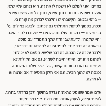
בחיים, ואני לעולם לא אשכח לו את זה. הוא נלחם עליי שלא
אעלם. שאהיה נוכחת בתוך עצמי, בתוך כל מה שיש בעצמי
– ביופי ובכאב. הקשבתי לו והלכתי לבדוק מה קורה בי.
וככה, בסמוך לטיפול התחלתי גם לכתוב, ולבטא במילים על
גבי מילים – רגשות ועולמות שלמים – שעובדו לכדי הצגה,
"היי שקטה". לדעת שבן הזוג שלך מתמודד עם פוסט
טראומה זה דבר אחד. לספר על זה למישהו זה דבר שני,
ולדבר על זה על הבמה, זה דבר שלישי. הפעם לא יכולתי
לסתום אוזניים. הייתי חייבת לשמוע. גם אם הקולות לא
נעימים. גם אם החוויות קשות, שלו. שלי. שלנו. המלחמה
נכנסה לנו לתוך הבית, וגם אני חלק מהסיפור. אם ארצה או
לא ארצה.
אדם אומר שפוסט טראומה גדלה בחושך, ולכן בחרתי, בחרנו,
להאיר עליה, לצעוק אותה. מול כולם.
אני כולי תקווה
שההצגה תפגוש את משפחות קהילת המתמודדים, וכמובן