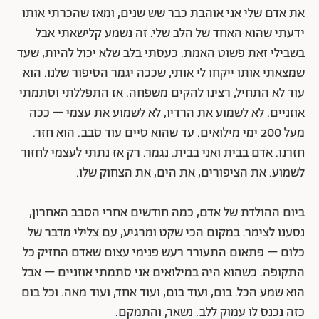
את אדם שלי אני אוהבת כבר שש שנים, ומאז שהכרתי אותו
ידעתי שהוא האחד של הלב שלי. זה נשמע קלישאתי אבל
בשבילי זאת פשוט האמת. כעסתי בלב שלא יכול להיות, שעד
שמצאתי אותו ייקחו לי אותי, שככה יגמר הסיפור שלנו. הוא
עוד לא התחיל, רצינו להקים משפחה. אז התפללתי וסתמתי
אוזניים. לא לשמוע את הרדיו, לא לשמוע את עצמי – ככה
מעל 200 ימי מילואים. עד שהוא סיים עוד סבב. הוא חזר.
חזרנו. אדם בבית ואני בבית. נגמר. רק אז נתתי לעצמי לחזור
לשמוע. את הציפורים, את הים, את הצחוק שלו.
ביום ההולדת של אדם, כמה חודשים אחרי הסבב האחרון,
נסענו לצימר. במקום הכי שקט ומרגיע, עם צלילי מדבר של
כלום – פתאום התעורר רעש פנימי עצום שאדם החזיק כל
התקופה. כשהוא היה במילואים אני סתמתי אוזניים – אבל
הוא שמע הכל. בום, ועוד בום, ועוד אחד, ועוד מאה. וכל בום
כזה נכנס לו עמוק ללב. נשאר, והתמקם.