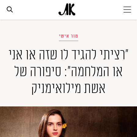
אג׳נדה
טור אישי
אופנה
"רציתי להגיד לו שזה או אני
או המלחמה": סיפורה של
ביוטי
אשת מילואימניק
סלבס
ערוצים נוספים
המגזין